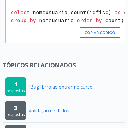
select
 nomeusuario,count(idfisc) 
as
 q
group
by
 nomeusuario 
order
by
COPIAR CÓDIGO
TÓPICOS RELACIONADOS
4
[Bug] Erro ao entrar no curso
respostas
3
Validação de dados
respostas