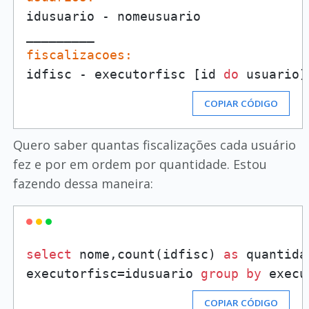
idusuario - nomeusuario

fiscalizacoes:
idfisc - executorfisc [id 
do
 usuario]
COPIAR CÓDIGO
Quero saber quantas fiscalizações cada usuário
fez e por em ordem por quantidade. Estou
fazendo dessa maneira:
select
 nome,count(idfisc) 
as
 quantida
executorfisc=idusuario 
group
by
 execu
COPIAR CÓDIGO