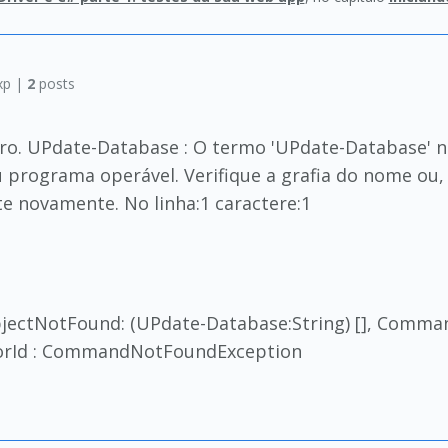
xp |
2
posts
rro. UPdate-Database : O termo 'UPdate-Database' 
u programa operável. Verifique a grafia do nome ou, 
e novamente. No linha:1 caractere:1
bjectNotFound: (UPdate-Database:String) [], Com
rrorId : CommandNotFoundException