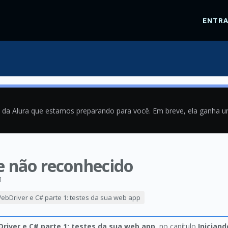
ENTR
a da Alura que estamos preparando para você. Em breve, ela ganha 
 não reconhecido
1
bDriver e C# parte 1: testes da sua web app
river e C# parte 1: testes da sua web app
, no capítulo
Iniciand