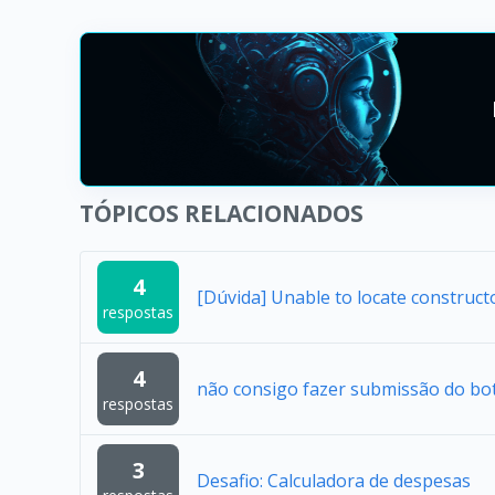
TÓPICOS RELACIONADOS
4
[Dúvida] Unable to locate construc
respostas
4
não consigo fazer submissão do bo
respostas
3
Desafio: Calculadora de despesas