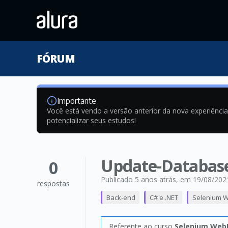
FÓRUM
Importante
Você está vendo a versão anterior da nova experiênci
potencializar seus estudos!
Update-Database
0
Publicado 5 anos atrás
, em 19/08/202
respostas
Back-end
C# e .NET
Selenium We
Referente ao curso
Selenium WebD