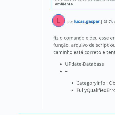
ambiente
lucas.gaspar
por
|
25.7k
fiz o comando e deu esse e
função, arquivo de script o
caminho está correto e tent
UPdate-Database
~
CategoryInfo : O
FullyQualifiedE