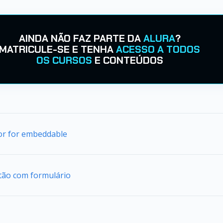
AINDA NÃO FAZ PARTE DA
ALURA
?
MATRICULE-SE E TENHA
ACESSO A TODOS
OS CURSOS
E CONTEÚDOS
tor for embeddable
tão com formulário