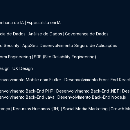
nharia de IA
Especialista em IA
|
cia de Dados
Análise de Dados
Governança de Dados
|
|
d Security
AppSec: Desenvolvimento Seguro de Aplicações
|
form Engineering
SRE (Site Reliability Engineering)
|
esign
UX Design
|
nvolvimento Mobile com Flutter
Desenvolvimento Front-End Reac
|
envolvimento Back-End PHP
Desenvolvimento Back-End .NET
Des
|
|
envolvimento Back-End Java
Desenvolvimento Back-End Node.js
|
rança
Recursos Humanos (RH)
Social Media Marketing
Growth Ma
|
|
|