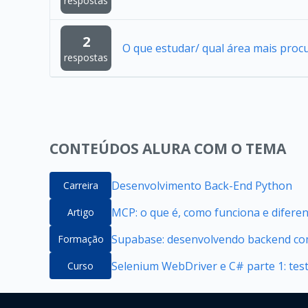
respostas
2
O que estudar/ qual área mais proc
respostas
CONTEÚDOS ALURA COM O TEMA
Desenvolvimento Back-End Python
Carreira
MCP: o que é, como funciona e difere
Artigo
Supabase: desenvolvendo backend com
Formação
Selenium WebDriver e C# parte 1: tes
Curso