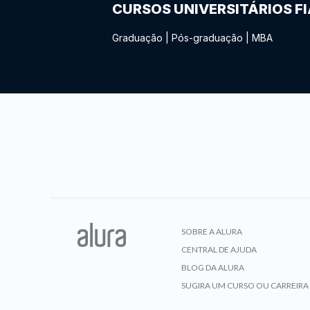
CURSOS UNIVERSITÁRIOS F
Graduação
|
Pós-graduação
|
MBA
SOBRE A ALURA
CENTRAL DE AJUDA
BLOG DA ALURA
SUGIRA UM CURSO OU CARREIRA