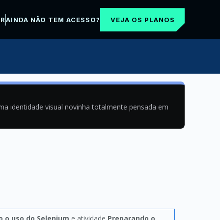
VEJA OS PLANOS
AR
AINDA NÃO TEM ACESSO?
uma identidade visual novinha totalmente pensada em
o o uso do Selenium
e atividade
Preparando o