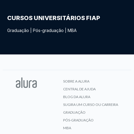
CURSOS UNIVERSITÁRIOS FIAP
Graduação
|
Pós-graduação
|
MBA
SOBRE A ALURA
CENTRAL DE AJUDA
BLOG DA ALURA
SUGIRA UM CURSO OU CARREIRA
GRADUAÇÃO
PÓS-GRADUAÇÃO
MBA