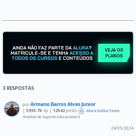
AINDA NÃO FAZ PARTE DA
ALURA
?
VEJA OS
MATRICULE-SE E TENHA
ACESSO A
PLANOS
TODOS OS CURSOS
E CONTEÚDOS
3
RESPOSTAS
Armano Barros Alves Junior
por
|
5935.7k
xp |
12542
posts
Alura Scuba Team
Analista de Suporte Educacional II
24/05/2024