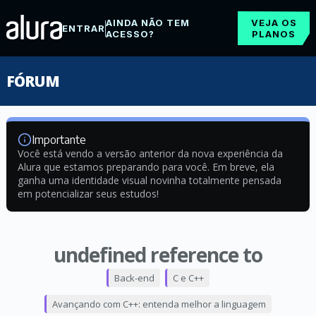
AINDA NÃO TEM
VEJA OS
ENTRAR
ACESSO?
PLANOS
FÓRUM
Importante
Você está vendo a versão anterior da nova experiência da
Alura que estamos preparando para você. Em breve, ela
ganha uma identidade visual novinha totalmente pensada
em potencializar seus estudos!
undefined reference to
Back-end
C e C++
Avançando com C++: entenda melhor a linguagem