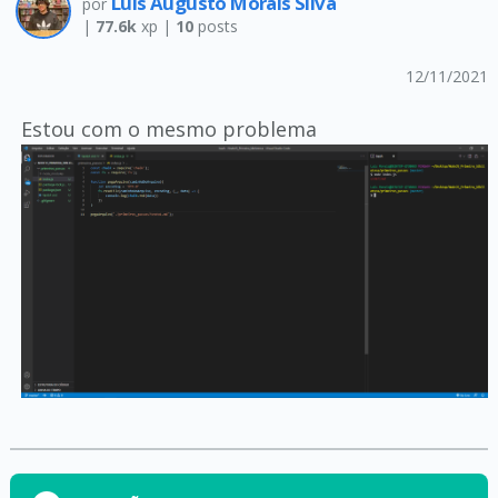
Luis Augusto Morais Silva
por
|
77.6k
xp |
10
posts
12/11/2021
Estou com o mesmo problema