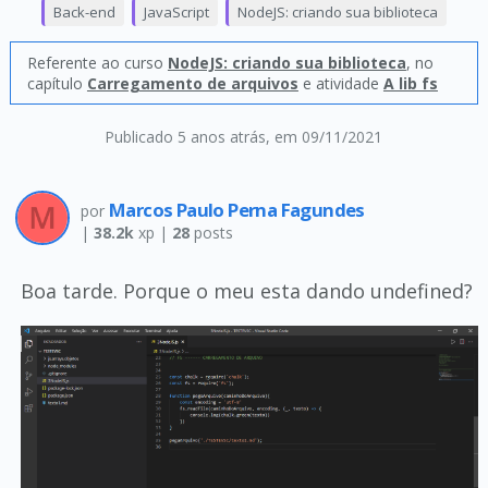
Back-end
JavaScript
NodeJS: criando sua biblioteca
Referente ao curso
NodeJS: criando sua biblioteca
, no
capítulo
Carregamento de arquivos
e atividade
A lib fs
Publicado 5 anos atrás
, em 09/11/2021
Marcos Paulo Perna Fagundes
por
|
38.2k
xp |
28
posts
Boa tarde. Porque o meu esta dando undefined?