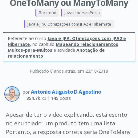
OneToMany ou ManyToMany
Back-end
Java e persistência
Java e JPA: Otimizações com JPA2 e Hibernate
Referente ao curso
Java e JPA: Otimizações com JPA2 e
Hibernate
, no capítulo
Mapeando relacionamentos
Muitos-para-Muitos
e atividade
Anotação de
relacionamento
Publicado 8 anos atrás
, em 23/10/2018
Antonio Augusto D Agostino
por
|
354.7k
xp |
145
posts
Apesar de ter o video explicando, está escrito
no enunciado: um produto tem uma lista
Portanto, a resposta correta seria OneToMany