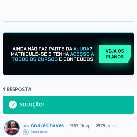
AINDA NÃO FAZ PARTE DA
ALURA
?
VEJA OS
MATRICULE-SE E TENHA
ACESSO A
PLANOS
TODOS OS CURSOS
E CONTEÚDOS
1
RESPOSTA
SOLUÇÃO!
André Chaves
por
|
1967.1k
xp |
2579
posts
Instrutor