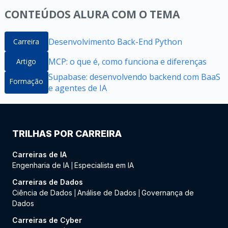
CONTEÚDOS ALURA COM O TEMA
Desenvolvimento Back-End Python
Carreira
MCP: o que é, como funciona e diferenças
Artigo
Supabase: desenvolvendo backend com BaaS
Formação
e agentes de IA
TRILHAS POR CARREIRA
Carreiras de IA
Engenharia de IA
Especialista em IA
|
Carreiras de Dados
Ciência de Dados
Análise de Dados
Governança de
|
|
Dados
Carreiras de Cyber