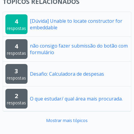
TÓPICOS RELACIONADOS
4
[Dúvida] Unable to locate constructor for
embeddable
respostas
4
não consigo fazer submissão do botão com
formulário
respostas
3
Desafio: Calculadora de despesas
respostas
2
O que estudar/ qual área mais procurada.
respostas
Mostrar mais tópicos