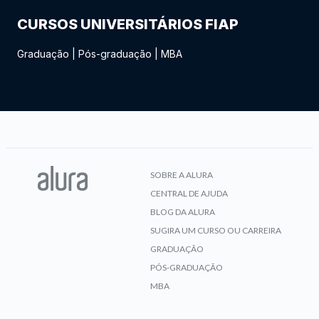
CURSOS UNIVERSITÁRIOS FIAP
Graduação
|
Pós-graduação
|
MBA
SOBRE A ALURA
CENTRAL DE AJUDA
BLOG DA ALURA
SUGIRA UM CURSO OU CARREIRA
GRADUAÇÃO
PÓS-GRADUAÇÃO
MBA