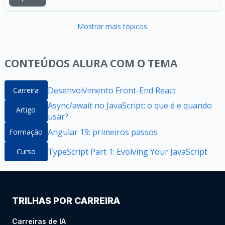
Mostrar mais tópicos
CONTEÚDOS ALURA COM O TEMA
Desenvolvimento Front-End React
Carreira
Async/await no JavaScript: o que é e quando
Artigo
usar?
Angular 19: primeiros passos
Formação
TypeScript Part 1: Evolving Your JavaScript
Curso
TRILHAS POR CARREIRA
Carreiras de IA