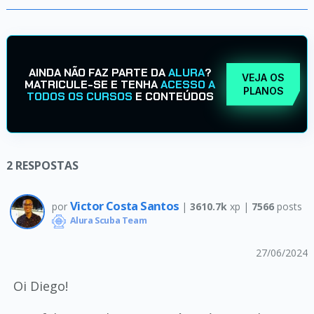
AINDA NÃO FAZ PARTE DA
ALURA
?
VEJA OS
MATRICULE-SE E TENHA
ACESSO A
PLANOS
TODOS OS CURSOS
E CONTEÚDOS
2
RESPOSTAS
Victor Costa Santos
por
|
3610.7k
xp |
7566
posts
Alura Scuba Team
27/06/2024
Oi Diego!