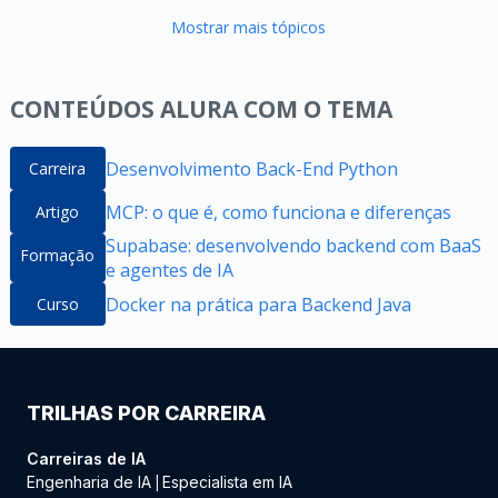
Mostrar mais tópicos
CONTEÚDOS ALURA COM O TEMA
Desenvolvimento Back-End Python
Carreira
MCP: o que é, como funciona e diferenças
Artigo
Supabase: desenvolvendo backend com BaaS
Formação
e agentes de IA
Docker na prática para Backend Java
Curso
TRILHAS POR CARREIRA
Carreiras de IA
Engenharia de IA
Especialista em IA
|