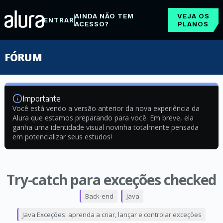
AINDA NÃO TEM
VEJA OS
ENTRAR
ACESSO?
PLANOS
FÓRUM
Importante
Você está vendo a versão anterior da nova experiência da
Alura que estamos preparando para você. Em breve, ela
ganha uma identidade visual novinha totalmente pensada
em potencializar seus estudos!
Try-catch para exceções checked
Back-end
Java
Java Exceções: aprenda a criar, lançar e controlar exceções