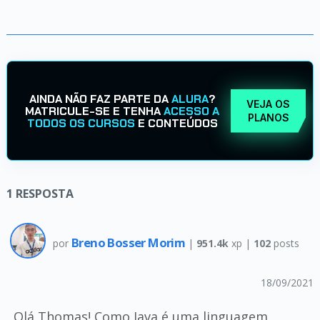
AINDA NÃO FAZ PARTE DA
ALURA
?
VEJA OS
MATRICULE-SE E TENHA
ACESSO A
PLANOS
TODOS OS CURSOS
E CONTEÚDOS
1
RESPOSTA
Breno Bosser Morim
por
|
951.4k
xp |
102
posts
18/09/2021
Olá Thomas! Como Java é uma linguagem