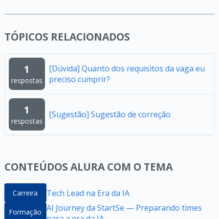
TÓPICOS RELACIONADOS
1
[Dúvida] Quanto dos requisitos da vaga eu
preciso cumprir?
respostas
1
[Sugestão] Sugestão de correção
respostas
CONTEÚDOS ALURA COM O TEMA
Tech Lead na Era da IA
Carreira
AI Journey da StartSe — Preparando times
Formação
para a era da IA