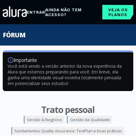
AINDA NÃO TEM
VEJA OS
ENTRAR
ACESSO?
PLANOS
FÓRUM
Importante
Você está vendo a versão anterior da nova experiência da
Alura que estamos preparando para você. Em breve, ela
ganha uma identidade visual novinha totalmente pensada
em potencializar seus estudos!
Trato pessoal
Gestão & Negócios
Gestão da Qualidade
Fundamentos Quality Assurance: TestPlan e boas práticas