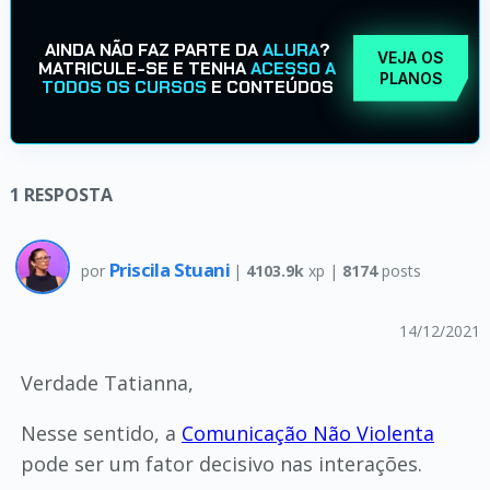
AINDA NÃO FAZ PARTE DA
ALURA
?
VEJA OS
MATRICULE-SE E TENHA
ACESSO A
PLANOS
TODOS OS CURSOS
E CONTEÚDOS
1
RESPOSTA
Priscila Stuani
por
|
4103.9k
xp |
8174
posts
14/12/2021
Verdade Tatianna,
Nesse sentido, a
Comunicação Não Violenta
pode ser um fator decisivo nas interações.