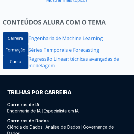
Mostrar mais tópicos
CONTEÚDOS ALURA COM O TEMA
Engenharia de Machine Learning
Carreira
Séries Temporais e Forecasting
Formação
Regressão Linear: técnicas avançadas de
Curso
modelagem
TRILHAS POR CARREIRA
Carreiras de IA
Engenharia de IA
Especialista em IA
|
Carreiras de Dados
Ciência de Dados
Análise de Dados
Governança de
|
|
Dados