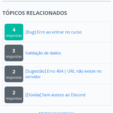
TÓPICOS RELACIONADOS
4
[Bug] Erro ao entrar no curso
respostas
3
Validação de dados
respostas
2
[Sugestão] Erro 404 | URL não existe no
servidor
respostas
2
[Dúvida] Sem acesso ao Discord
respostas