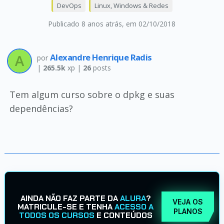
DevOps
Linux, Windows & Redes
Publicado 8 anos atrás
, em 02/10/2018
Alexandre Henrique Radis
por
|
265.5k
xp |
26
posts
Tem algum curso sobre o dpkg e suas
dependências?
AINDA NÃO FAZ PARTE DA
ALURA
?
VEJA OS
MATRICULE-SE E TENHA
ACESSO A
PLANOS
TODOS OS CURSOS
E CONTEÚDOS