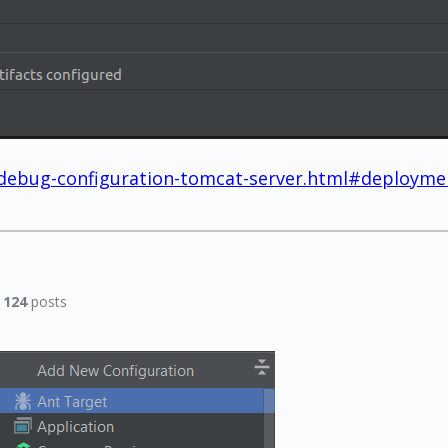
-debug-configuration-tomcat-server.html#deployme
|
124
posts