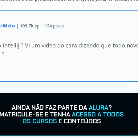
de Melo
|
109.7k
xp |
124
posts
intellij ? Vi um video do cara dizendo que todo novo
 ?
AINDA NÃO FAZ PARTE DA
ALURA
?
MATRICULE-SE E TENHA
ACESSO A TODOS
OS CURSOS
E CONTEÚDOS