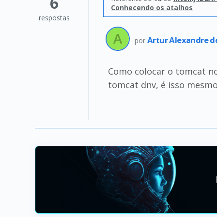
6
Conhecendo os atalhos
respostas
Artur Alexandre 
por
Como colocar o tomcat no 
tomcat dnv, é isso mesmo