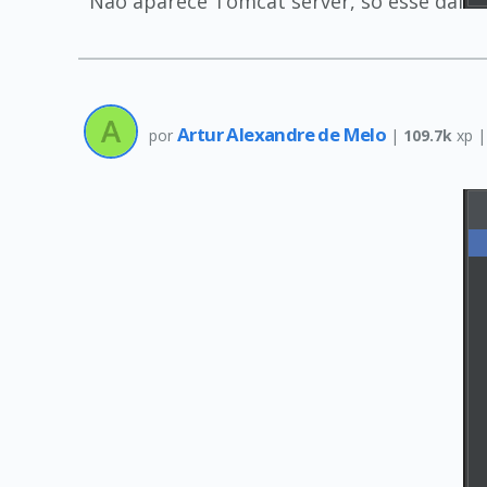
Nao aparece Tomcat server, so esse daí
Artur Alexandre de Melo
por
|
109.7k
xp 