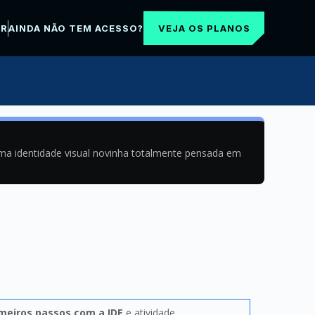
VEJA OS PLANOS
AR
AINDA NÃO TEM ACESSO?
uma identidade visual novinha totalmente pensada em
meiros passos com a IDE
e atividade