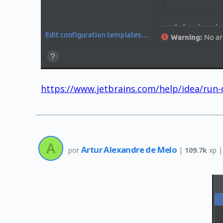
https://www.jetbrains.com/help/idea/run
Artur Alexandre de Melo
por
|
109.7k
xp 