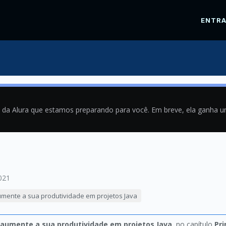
ENTR
a da Alura que estamos preparando para você. Em breve, ela ganha 
021
 aumente a sua produtividade em projetos Java
A: aumente a sua produtividade em projetos Java
, no capítulo
Pri