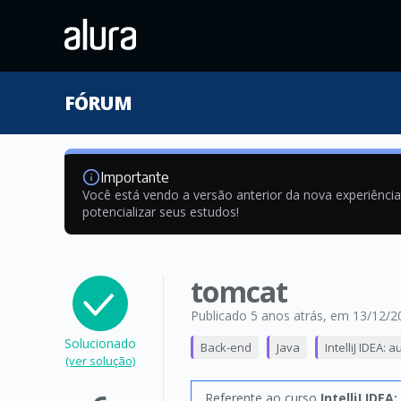
FÓRUM
Importante
Você está vendo a versão anterior da nova experiênci
potencializar seus estudos!
tomcat
Publicado 5 anos atrás
, em 13/12/2
Solucionado
Back-end
Java
IntelliJ IDEA:
(ver solução)
Referente ao curso
IntelliJ IDE