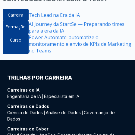
Tech Lead na Era da IA
Carreira
AI Journey da StartSe — Preparando times
Formação
para a era da IA
Power Automate: automatize o
Curso
monitoramento e envio de KPIs de Marketing
no Teams
TRILHAS POR CARREIRA
Carreiras de IA
Engenharia de IA
Especialista em IA
|
Carreiras de Dados
Ciência de Dados
Análise de Dados
Governança de
|
|
Dados
Carreiras de Cyber