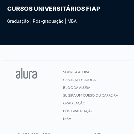
CURSOS UNIVERSITÁRIOS FIAP
Graduação
|
Pós-graduação
|
MBA
SOBRE A ALURA
CENTRAL DE AJUDA
BLOG DA ALURA
SUGIRA UM CURSO OU CARREIRA
GRADUAÇÃO
PÓS-GRADUAÇÃO
MBA
ACOMPANHE-NOS
APPS