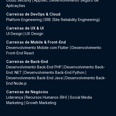
Cloud Security
AppSec: Desenvolvimento Seguro de
|
Aplicações
Carreiras de DevOps & Cloud
Platform Engineering
SRE (Site Reliability Engineering)
|
Carreiras de UX & UI
UI Design
UX Design
|
Carreiras de Mobile & Front-End
Desenvolvimento Mobile com Flutter
Desenvolvimento
|
Front-End React
Carreiras de Back-End
Desenvolvimento Back-End PHP
Desenvolvimento Back-
|
End .NET
Desenvolvimento Back-End Python
|
|
Desenvolvimento Back-End Java
Desenvolvimento Back-
|
End Node.js
Carreiras de Negócios
Liderança
Recursos Humanos (RH)
Social Media
|
|
Marketing
Growth Marketing
|