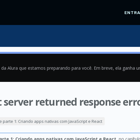
ENTR
a da Alura que estamos preparando para você. Em breve, ela ganha 
server returned response erro
8
e parte 1: Criando apps nativas com JavaScript e React
arte 1: Criando apps nativas com JavaScript e React
, no capítu