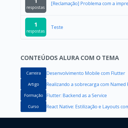
1
[Reclamação] Problema com a impres
respostas
1
Teste
respostas
CONTEÚDOS ALURA COM O TEMA
Desenvolvimento Mobile com Flutter
Carreira
Realizando a sobrecarga com Named P
Artigo
Flutter: Backend as a Service
Formação
React Native: Estilização e Layouts co
Curso