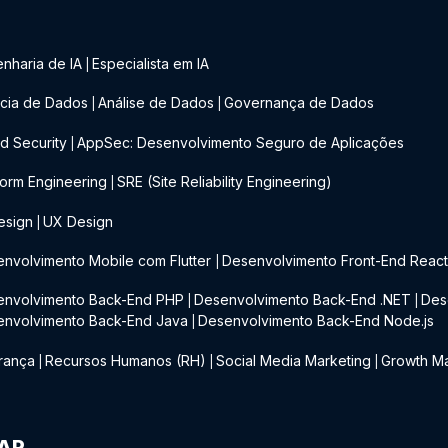
nharia de IA
Especialista em IA
|
cia de Dados
Análise de Dados
Governança de Dados
|
|
d Security
AppSec: Desenvolvimento Seguro de Aplicações
|
form Engineering
SRE (Site Reliability Engineering)
|
esign
UX Design
|
nvolvimento Mobile com Flutter
Desenvolvimento Front-End Reac
|
envolvimento Back-End PHP
Desenvolvimento Back-End .NET
Des
|
|
envolvimento Back-End Java
Desenvolvimento Back-End Node.js
|
rança
Recursos Humanos (RH)
Social Media Marketing
Growth Ma
|
|
|
IAP