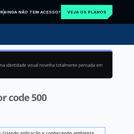
VEJA OS PLANOS
AR
AINDA NÃO TEM ACESSO?
uma identidade visual novinha totalmente pensada em
r code 500
lo
Criando aplicação e conhecendo ambiente