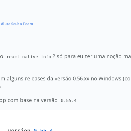
Alura Scuba Team
do
? só para eu ter uma noção ma
react-native info
 alguns releases da versão 0.56.xx no Windows (com
)
 app com base na versão
:
0.55.4
 --version 
0.55
.4