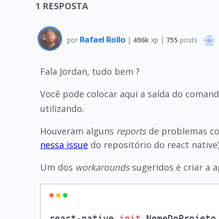
1
RESPOSTA
Rafael Rollo
por
|
496k
xp |
755
posts
Fala Jordan, tudo bem ?
Você pode colocar aqui a saída do coman
utilizando.
Houveram alguns
reports
de problemas com
nessa issue
do repositório do react native
Um dos
workarounds
sugeridos é criar a
react-native 
init
 NomeDoProjeto