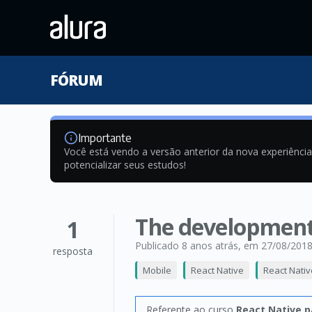
FÓRUM
Importante
Você está vendo a versão anterior da nova experiênci
potencializar seus estudos!
The development 
1
Publicado 8 anos atrás
, em 27/08/201
resposta
Mobile
React Native
React Nativ
Referente ao curso
React Native p