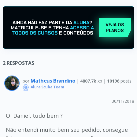
AINDA NÃO FAZ PARTE DA
ALURA
?
VEJA OS
MATRICULE-SE E TENHA
ACESSO A
PLANOS
TODOS OS CURSOS
E CONTEÚDOS
2
RESPOSTAS
Matheus Brandino
por
|
4807.7k
xp |
10196
posts
Alura Scuba Team
30/11/2018
Oi Daniel, tudo bem ?
Não entendi muito bem seu pedido, consegue