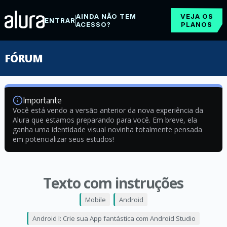
AINDA NÃO TEM
VEJA OS
ENTRAR
ACESSO?
PLANOS
FÓRUM
Importante
Você está vendo a versão anterior da nova experiência da
Alura que estamos preparando para você. Em breve, ela
ganha uma identidade visual novinha totalmente pensada
em potencializar seus estudos!
Texto com instruções
Mobile
Android
Android I: Crie sua App fantástica com Android Studio