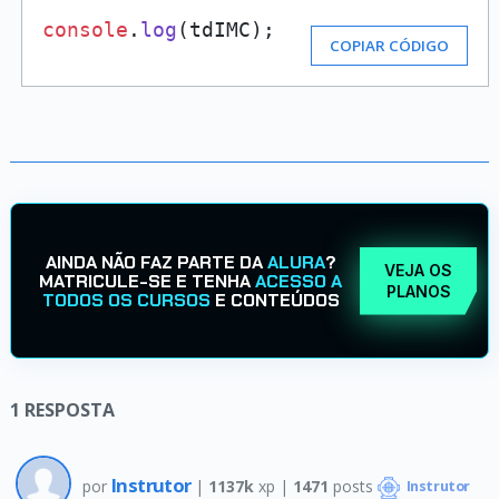
console
.
log
(tdIMC);
COPIAR CÓDIGO
AINDA NÃO FAZ PARTE DA
ALURA
?
VEJA OS
MATRICULE-SE E TENHA
ACESSO A
PLANOS
TODOS OS CURSOS
E CONTEÚDOS
1
RESPOSTA
Instrutor
por
|
1137k
xp |
1471
posts
Instrutor