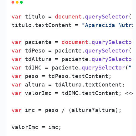
var
 titulo = 
document
.
querySelector
(
'
titulo.
textContent
 = 
"Aparecida Nutri
var
 paciente = 
document
.
querySelector
var
 tdPeso = paciente.
querySelector
(
'
var
 tdAltura = paciente.
querySelector
var
 tdIMC = paciente.
querySelector
(
".
var
 peso = tdPeso.
textContent
var
 altura = tdAltura.
textContent
var
 valorImc = tdIMC.
textContent
; <<<
var
 imc = peso / (altura*altura);

valorImc = imc;
