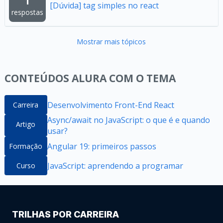
1
[Dúvida] tag simples no react
respostas
Mostrar mais tópicos
CONTEÚDOS ALURA COM O TEMA
Desenvolvimento Front-End React
Carreira
Async/await no JavaScript: o que é e quando
Artigo
usar?
Angular 19: primeiros passos
Formação
JavaScript: aprendendo a programar
Curso
TRILHAS POR CARREIRA