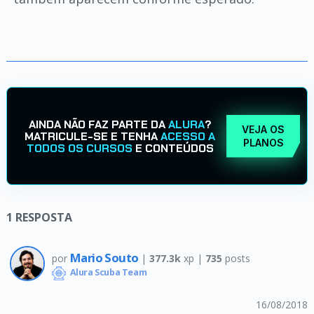
AINDA NÃO FAZ PARTE DA
ALURA
?
VEJA OS
MATRICULE-SE E TENHA
ACESSO A
PLANOS
TODOS OS CURSOS
E CONTEÚDOS
1
RESPOSTA
Mario Souto
por
|
377.3k
xp |
735
posts
Alura Scuba Team
16/08/2018