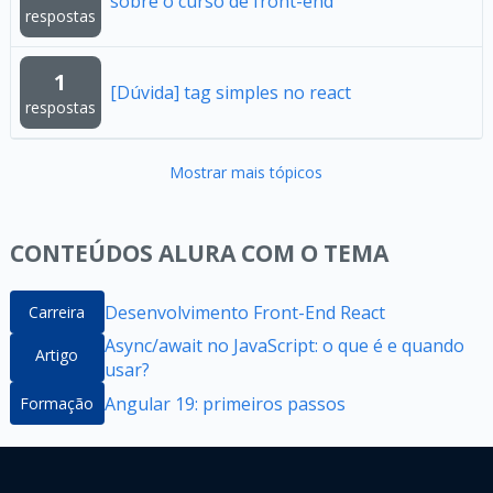
sobre o curso de front-end
respostas
1
[Dúvida] tag simples no react
respostas
Mostrar mais tópicos
CONTEÚDOS ALURA COM O TEMA
Desenvolvimento Front-End React
Carreira
Async/await no JavaScript: o que é e quando
Artigo
usar?
Angular 19: primeiros passos
Formação