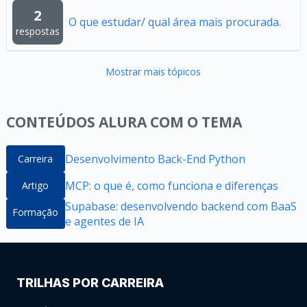
2
O que estudar/ qual área mais procurada.
respostas
Mostrar mais tópicos
CONTEÚDOS ALURA COM O TEMA
Desenvolvimento Back-End Python
Carreira
MCP: o que é, como funciona e diferenças
Artigo
Supabase: desenvolvendo backend com BaaS
Formação
e agentes de IA
TRILHAS POR CARREIRA