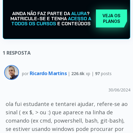
AINDA NÃO FAZ PARTE DA
ALURA
?
VEJA OS
MATRICULE-SE E TENHA
ACESSO A
PLANOS
TODOS OS CURSOS
E CONTEÚDOS
1
RESPOSTA
Ricardo Martins
por
|
226.6k
xp |
97
posts
30/06/2024
ola fui estudante e tentarei ajudar, refere-se ao
sinal ( ex $, > ou :) que aparece na linha de
comando (ex cmd, powershell, bash, git-bash),
se estiver usando windows pode procurar por