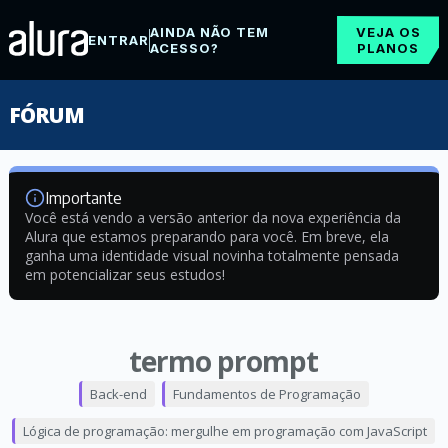
AINDA NÃO TEM
VEJA OS
ENTRAR
ACESSO?
PLANOS
FÓRUM
Importante
Você está vendo a versão anterior da nova experiência da
Alura que estamos preparando para você. Em breve, ela
ganha uma identidade visual novinha totalmente pensada
em potencializar seus estudos!
termo prompt
Back-end
Fundamentos de Programação
Lógica de programação: mergulhe em programação com JavaScript