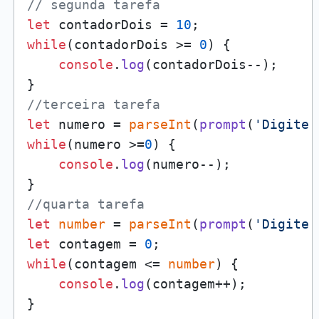
// segunda tarefa
let
 contadorDois = 
10
while
(contadorDois >= 
0
) {

console
.
log
(contadorDois--);

//terceira tarefa
let
 numero = 
parseInt
(
prompt
(
'Digite 
while
(numero >=
0
) {

console
.
log
(numero--);

//quarta tarefa
let
number
 = 
parseInt
(
prompt
(
'Digite 
let
 contagem = 
0
while
(contagem <= 
number
) {

console
.
log
(contagem++);
