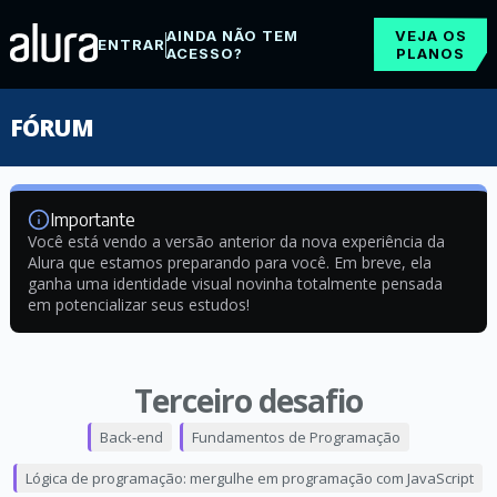
AINDA NÃO TEM
VEJA OS
ENTRAR
ACESSO?
PLANOS
FÓRUM
Importante
Você está vendo a versão anterior da nova experiência da
Alura que estamos preparando para você. Em breve, ela
ganha uma identidade visual novinha totalmente pensada
em potencializar seus estudos!
Terceiro desafio
Back-end
Fundamentos de Programação
Lógica de programação: mergulhe em programação com JavaScript