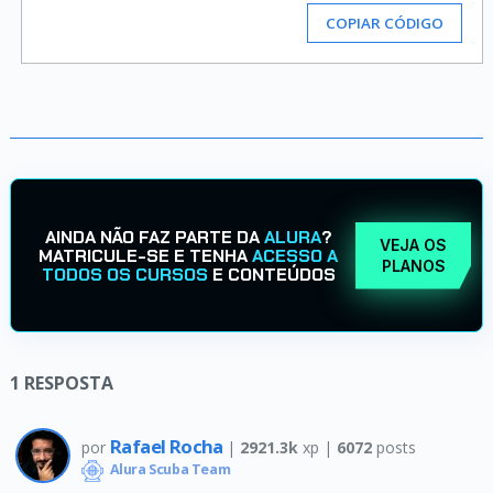
COPIAR CÓDIGO
AINDA NÃO FAZ PARTE DA
ALURA
?
VEJA OS
MATRICULE-SE E TENHA
ACESSO A
PLANOS
TODOS OS CURSOS
E CONTEÚDOS
1
RESPOSTA
Rafael Rocha
por
|
2921.3k
xp |
6072
posts
Alura Scuba Team