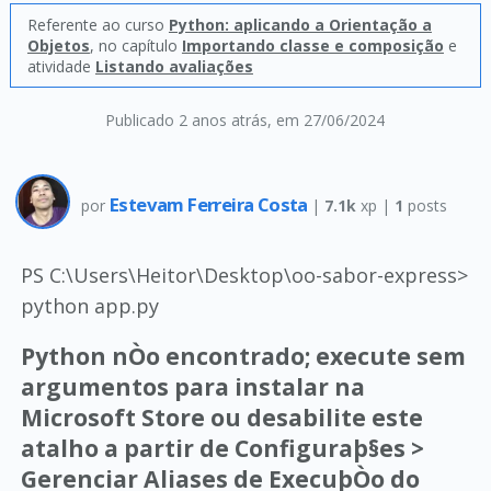
Referente ao curso
Python: aplicando a Orientação a
Objetos
, no capítulo
Importando classe e composição
e
atividade
Listando avaliações
Publicado 2 anos atrás
, em 27/06/2024
Estevam Ferreira Costa
por
|
7.1k
xp |
1
posts
PS C:\Users\Heitor\Desktop\oo-sabor-express>
python app.py
Python nÒo encontrado; execute sem
argumentos para instalar na
Microsoft Store ou desabilite este
atalho a partir de Configuraþ§es >
Gerenciar Aliases de ExecuþÒo do