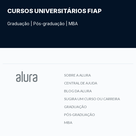
CURSOS UNIVERSITÁRIOS FIAP
Graduação
|
Pós-graduação
|
MBA
SOBRE A ALURA
CENTRAL DE AJUDA
BLOG DA ALURA
SUGIRA UM CURSO OU CARREIRA
GRADUAÇÃO
PÓS-GRADUAÇÃO
MBA