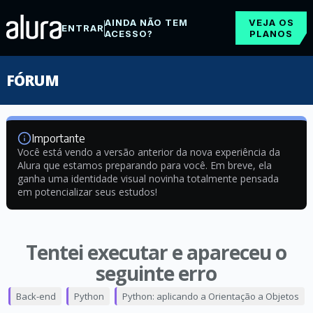
AINDA NÃO TEM
VEJA OS
ENTRAR
ACESSO?
PLANOS
FÓRUM
Importante
Você está vendo a versão anterior da nova experiência da
Alura que estamos preparando para você. Em breve, ela
ganha uma identidade visual novinha totalmente pensada
em potencializar seus estudos!
Tentei executar e apareceu o
seguinte erro
Back-end
Python
Python: aplicando a Orientação a Objetos