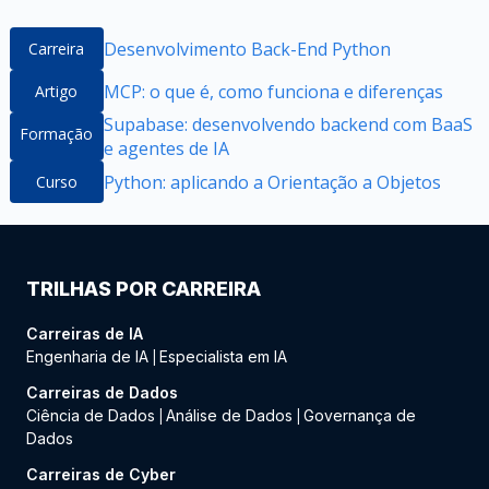
Desenvolvimento Back-End Python
Carreira
MCP: o que é, como funciona e diferenças
Artigo
Supabase: desenvolvendo backend com BaaS
Formação
e agentes de IA
Python: aplicando a Orientação a Objetos
Curso
TRILHAS POR CARREIRA
Carreiras de IA
Engenharia de IA
Especialista em IA
|
Carreiras de Dados
Ciência de Dados
Análise de Dados
Governança de
|
|
Dados
Carreiras de Cyber