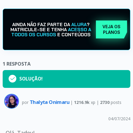
AINDA NÃO FAZ PARTE DA
ALURA
?
VEJA OS
MATRICULE-SE E TENHA
ACESSO A
PLANOS
TODOS OS CURSOS
E CONTEÚDOS
1
RESPOSTA
SOLUÇÃO!
Thalyta Onimaru
por
|
1216.9k
xp |
2730
posts
04/07/2024
Olá, Tadeu!