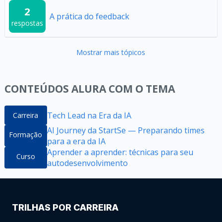
2
A prática do feedback
respostas
Mostrar mais tópicos
CONTEÚDOS ALURA COM O TEMA
Tech Lead na Era da IA
Carreira
AI Journey da StartSe — Preparando times
Formação
para a era da IA
Aprender a aprender: técnicas para seu
Curso
autodesenvolvimento
TRILHAS POR CARREIRA