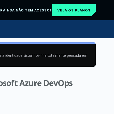
VEJA OS PLANOS
AR
AINDA NÃO TEM ACESSO?
uma identidade visual novinha totalmente pensada em
osoft Azure DevOps