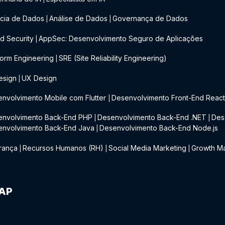
cia de Dados
Análise de Dados
Governança de Dados
|
|
d Security
AppSec: Desenvolvimento Seguro de Aplicações
|
form Engineering
SRE (Site Reliability Engineering)
|
esign
UX Design
|
nvolvimento Mobile com Flutter
Desenvolvimento Front-End Reac
|
envolvimento Back-End PHP
Desenvolvimento Back-End .NET
Des
|
|
envolvimento Back-End Java
Desenvolvimento Back-End Node.js
|
rança
Recursos Humanos (RH)
Social Media Marketing
Growth Ma
|
|
|
IAP