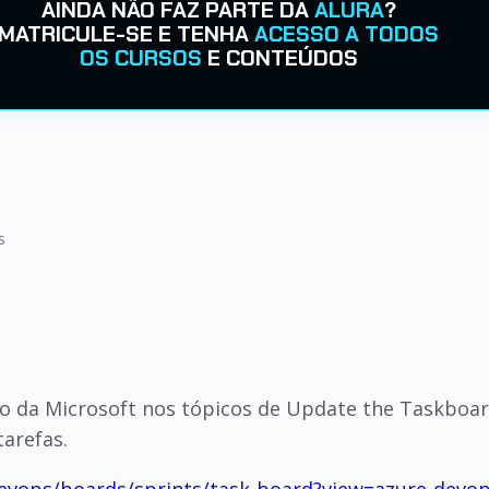
AINDA NÃO FAZ PARTE DA
ALURA
?
MATRICULE-SE E TENHA
ACESSO A TODOS
OS CURSOS
E CONTEÚDOS
s
aixo da Microsoft nos tópicos de Update the Taskboa
tarefas.