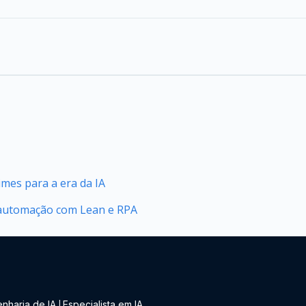
mes para a era da IA
automação com Lean e RPA
nharia de IA
Especialista em IA
|