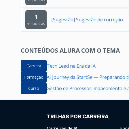
1
[Sugestão] Sugestão de correção
respostas
CONTEÚDOS ALURA COM O TEMA
Tech Lead na Era da IA
Carreira
AI Journey da StartSe — Preparando ti
Formação
Gestão de Processos: mapeamento e 
Curso
TRILHAS POR CARREIRA
Carreiras de IA
Enge