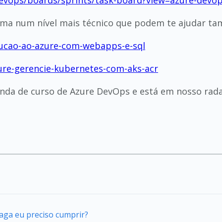
devops/boards/sprints/task-board?view=azure-devo
ma num nível mais técnico que podem te ajudar també
oducao-ao-azure-com-webapps-e-sql
ure-gerencie-kubernetes-com-aks-acr
da de curso de Azure DevOps e está em nosso rad
vaga eu preciso cumprir?