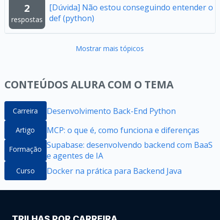
2
[Dúvida] Não estou conseguindo entender o
def (python)
respostas
Mostrar mais tópicos
CONTEÚDOS ALURA COM O TEMA
Desenvolvimento Back-End Python
Carreira
MCP: o que é, como funciona e diferenças
Artigo
Supabase: desenvolvendo backend com BaaS
Formação
e agentes de IA
Docker na prática para Backend Java
Curso
TRILHAS POR CARREIRA