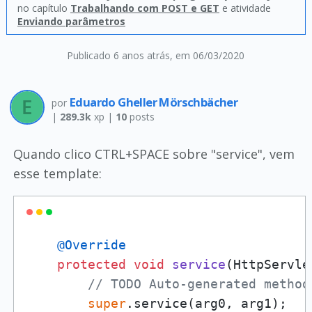
no capítulo
Trabalhando com POST e GET
e atividade
Enviando parâmetros
Publicado 6 anos atrás
, em 06/03/2020
Eduardo Gheller Mörschbächer
por
|
289.3k
xp |
10
posts
Quando clico CTRL+SPACE sobre "service", vem
esse template:
@Override
protected
void
service
(HttpServle
// TODO Auto-generated method
super
.service(arg0, arg1);
