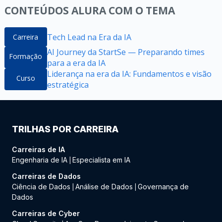
CONTEÚDOS ALURA COM O TEMA
Tech Lead na Era da IA
Carreira
AI Journey da StartSe — Preparando times
Formação
para a era da IA
Liderança na era da IA: Fundamentos e visão
Curso
estratégica​
TRILHAS POR CARREIRA
Carreiras de IA
Engenharia de IA
Especialista em IA
|
Carreiras de Dados
Ciência de Dados
Análise de Dados
Governança de
|
|
Dados
Carreiras de Cyber