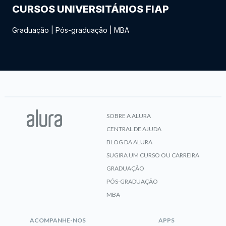
CURSOS UNIVERSITÁRIOS FIAP
Graduação
|
Pós-graduação
|
MBA
SOBRE A ALURA
CENTRAL DE AJUDA
BLOG DA ALURA
SUGIRA UM CURSO OU CARREIRA
GRADUAÇÃO
PÓS-GRADUAÇÃO
MBA
ACOMPANHE-NOS
APPS