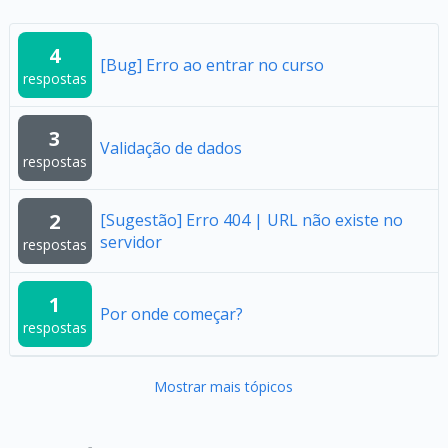
4
[Bug] Erro ao entrar no curso
respostas
3
Validação de dados
respostas
2
[Sugestão] Erro 404 | URL não existe no
servidor
respostas
1
Por onde começar?
respostas
Mostrar mais tópicos