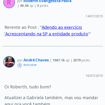
Roberth Evangelista Paiva
por
|
65.3k
xp |
3
posts
14/07/2019
Rerente ao Post : "
Adendo ao exercício
'Acrescentando na SP a entidade produto
'"
André Chaves
por
|
1967.1k
xp |
2579
posts
Instrutor
16/07/2019
Oi Roberth, tudo bom?
Atualizei a Gabriela também, mas vou mandar
aqui pra você também.