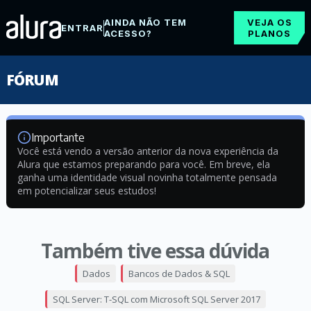
AINDA NÃO TEM
VEJA OS
ENTRAR
ACESSO?
PLANOS
FÓRUM
Importante
Você está vendo a versão anterior da nova experiência da
Alura que estamos preparando para você. Em breve, ela
ganha uma identidade visual novinha totalmente pensada
em potencializar seus estudos!
Também tive essa dúvida
Dados
Bancos de Dados & SQL
SQL Server: T-SQL com Microsoft SQL Server 2017