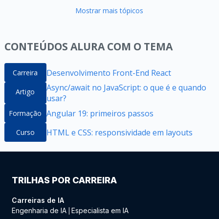
Mostrar mais tópicos
CONTEÚDOS ALURA COM O TEMA
Desenvolvimento Front-End React
Carreira
Async/await no JavaScript: o que é e quando
Artigo
usar?
Angular 19: primeiros passos
Formação
HTML e CSS: responsividade em layouts
Curso
TRILHAS POR CARREIRA
Carreiras de IA
Engenharia de IA
Especialista em IA
|