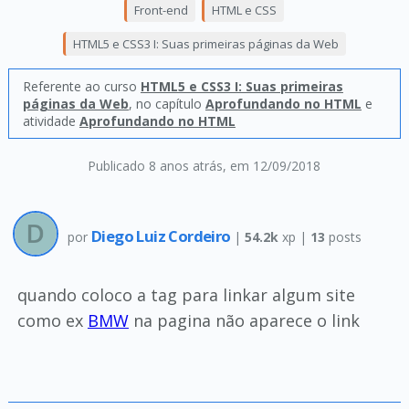
Front-end
HTML e CSS
HTML5 e CSS3 I: Suas primeiras páginas da Web
Referente ao curso
HTML5 e CSS3 I: Suas primeiras
páginas da Web
, no capítulo
Aprofundando no HTML
e
atividade
Aprofundando no HTML
Publicado 8 anos atrás
, em 12/09/2018
Diego Luiz Cordeiro
por
|
54.2k
xp |
13
posts
quando coloco a tag para linkar algum site
como ex
BMW
na pagina não aparece o link