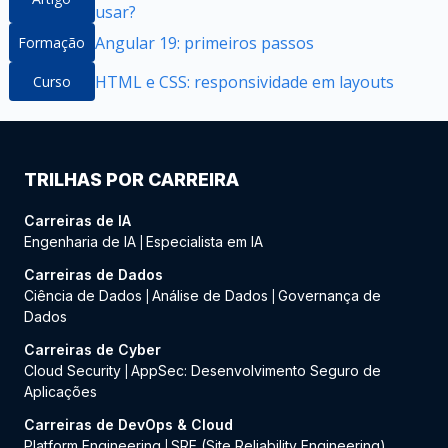
usar?
Angular 19: primeiros passos
Formação
HTML e CSS: responsividade em layouts
Curso
TRILHAS POR CARREIRA
Carreiras de IA
Engenharia de IA
Especialista em IA
|
Carreiras de Dados
Ciência de Dados
Análise de Dados
Governança de
|
|
Dados
Carreiras de Cyber
Cloud Security
AppSec: Desenvolvimento Seguro de
|
Aplicações
Carreiras de DevOps & Cloud
Platform Engineering
SRE (Site Reliability Engineering)
|