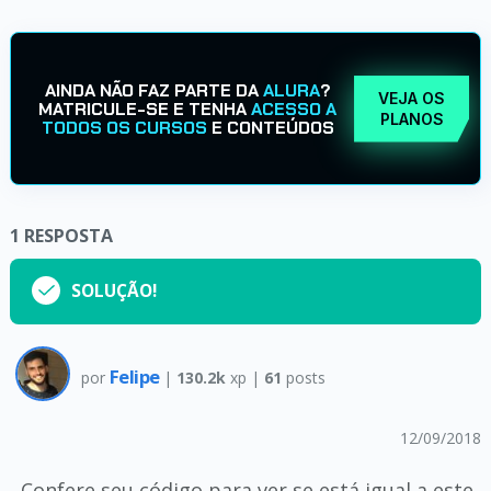
AINDA NÃO FAZ PARTE DA
ALURA
?
VEJA OS
MATRICULE-SE E TENHA
ACESSO A
PLANOS
TODOS OS CURSOS
E CONTEÚDOS
1
RESPOSTA
SOLUÇÃO!
Felipe
por
|
130.2k
xp |
61
posts
12/09/2018
Confere seu código para ver se está igual a este.