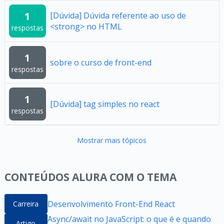
1
[Dúvida] Dúvida referente ao uso de
<strong> no HTML
respostas
1
sobre o curso de front-end
respostas
1
[Dúvida] tag simples no react
respostas
Mostrar mais tópicos
CONTEÚDOS ALURA COM O TEMA
Desenvolvimento Front-End React
Carreira
Async/await no JavaScript: o que é e quando
Artigo