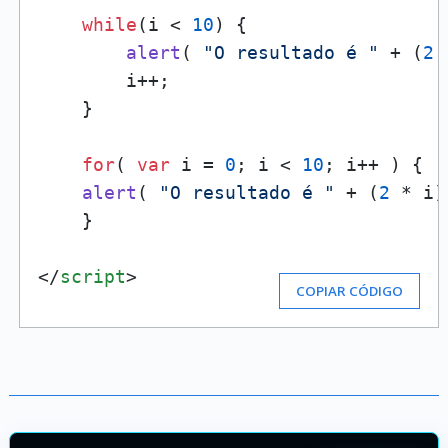
while
(i < 
10
) {

alert
( 
"O resultado é "
 + (
2
 
        i++;

    }

for
( 
var
 i = 
0
; i < 
10
; i++ ) {

alert
( 
"O resultado é "
 + (
2
 * i)
    }

</
script
>
COPIAR CÓDIGO