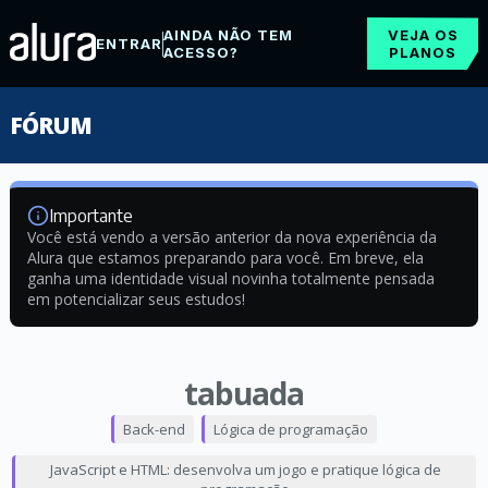
AINDA NÃO TEM
VEJA OS
ENTRAR
ACESSO?
PLANOS
FÓRUM
Importante
Você está vendo a versão anterior da nova experiência da
Alura que estamos preparando para você. Em breve, ela
ganha uma identidade visual novinha totalmente pensada
em potencializar seus estudos!
tabuada
Back-end
Lógica de programação
JavaScript e HTML: desenvolva um jogo e pratique lógica de