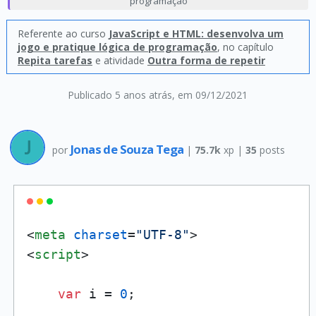
programação
Referente ao curso
JavaScript e HTML: desenvolva um
jogo e pratique lógica de programação
, no capítulo
Repita tarefas
e atividade
Outra forma de repetir
Publicado 5 anos atrás
, em 09/12/2021
Jonas de Souza Tega
por
|
75.7k
xp |
35
posts
<
meta
charset
=
"UTF-8"
>
<
script
>
var
 i = 
0
;
