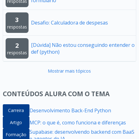
formulário
respostas
3
Desafio: Calculadora de despesas
respostas
2
[Dúvida] Não estou conseguindo entender o
def (python)
respostas
Mostrar mais tópicos
CONTEÚDOS ALURA COM O TEMA
Desenvolvimento Back-End Python
Carreira
MCP: o que é, como funciona e diferenças
Artigo
Supabase: desenvolvendo backend com BaaS
Formação
e agentes de IA