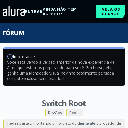
AINDA NÃO TEM
VEJA OS
ENTRAR
ACESSO?
PLANOS
FÓRUM
Importante
Você está vendo a versão anterior da nova experiência da
Alura que estamos preparando para você. Em breve, ela
ganha uma identidade visual novinha totalmente pensada
em potencializar seus estudos!
Switch Root
DevOps
Redes
Redes parte 2: montando um projeto do cliente até o provedor de