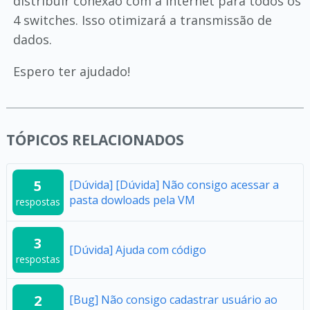
distribuir conexão com a internet para todos os
4 switches. Isso otimizará a transmissão de
dados.
Espero ter ajudado!
TÓPICOS RELACIONADOS
5
[Dúvida] [Dúvida] Não consigo acessar a
pasta dowloads pela VM
respostas
3
[Dúvida] Ajuda com código
respostas
2
[Bug] Não consigo cadastrar usuário ao