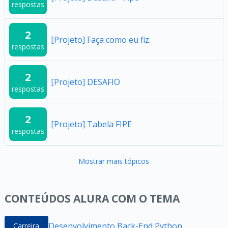
respostas
2
[Projeto] Faça como eu fiz.
respostas
2
[Projeto] DESAFIO
respostas
2
[Projeto] Tabela FIPE
respostas
Mostrar mais tópicos
CONTEÚDOS ALURA COM O TEMA
Desenvolvimento Back-End Python
Carreira