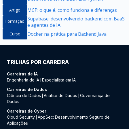
MCP: o que é, como funciona e diferenças
Artigo
Supabase: desenvolvendo backend com BaaS
Formação
e agentes de IA
Docker na prática para Backend Java
Curso
TRILHAS POR CARREIRA
Carreiras de IA
Engenharia de IA
Especialista em IA
|
Carreiras de Dados
Ciência de Dados
Análise de Dados
Governança de
|
|
Dados
Carreiras de Cyber
Cloud Security
AppSec: Desenvolvimento Seguro de
|
Aplicações