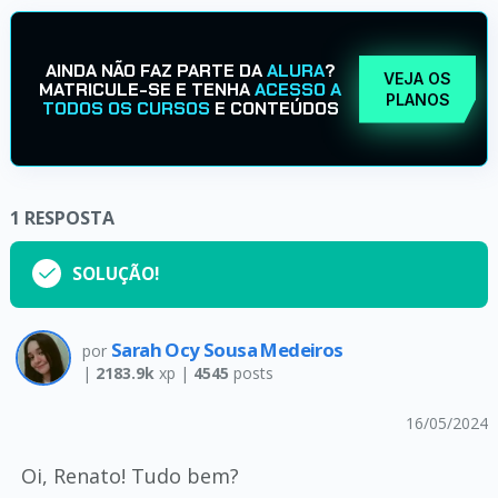
AINDA NÃO FAZ PARTE DA
ALURA
?
VEJA OS
MATRICULE-SE E TENHA
ACESSO A
PLANOS
TODOS OS CURSOS
E CONTEÚDOS
1
RESPOSTA
SOLUÇÃO!
Sarah Ocy Sousa Medeiros
por
|
2183.9k
xp |
4545
posts
16/05/2024
Oi, Renato! Tudo bem?