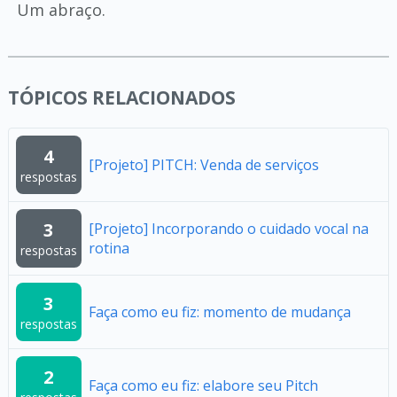
Um abraço.
TÓPICOS RELACIONADOS
4
[Projeto] PITCH: Venda de serviços
respostas
3
[Projeto] Incorporando o cuidado vocal na
rotina
respostas
3
Faça como eu fiz: momento de mudança
respostas
2
Faça como eu fiz: elabore seu Pitch