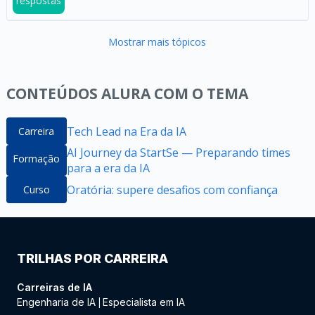
respostas
Mostrar mais tópicos
CONTEÚDOS ALURA COM O TEMA
Tech Lead na Era da IA
Carreira
AI Journey da StartSe — Preparando times
Formação
para a era da IA
Oratória: supere desafios com confiança
Curso
TRILHAS POR CARREIRA
Carreiras de IA
Engenharia de IA
Especialista em IA
|