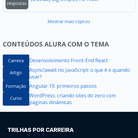
respostas
Mostrar mais tópicos
CONTEÚDOS ALURA COM O TEMA
Desenvolvimento Front-End React
Carreira
Async/await no JavaScript: o que é e quando
Artigo
usar?
Angular 19: primeiros passos
Formação
WordPress: criando sites do zero com
Curso
páginas dinâmicas
TRILHAS POR CARREIRA