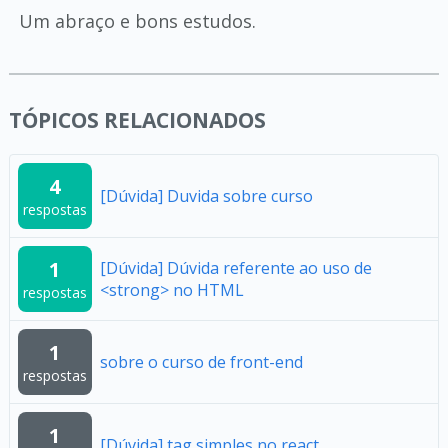
Um abraço e bons estudos.
TÓPICOS RELACIONADOS
4
[Dúvida] Duvida sobre curso
respostas
1
[Dúvida] Dúvida referente ao uso de
<strong> no HTML
respostas
1
sobre o curso de front-end
respostas
1
[Dúvida] tag simples no react