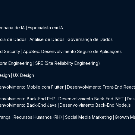
nharia de IA
Especialista em IA
|
cia de Dados
Análise de Dados
Governança de Dados
|
|
d Security
AppSec: Desenvolvimento Seguro de Aplicações
|
form Engineering
SRE (Site Reliability Engineering)
|
esign
UX Design
|
nvolvimento Mobile com Flutter
Desenvolvimento Front-End Reac
|
envolvimento Back-End PHP
Desenvolvimento Back-End .NET
Des
|
|
envolvimento Back-End Java
Desenvolvimento Back-End Node.js
|
rança
Recursos Humanos (RH)
Social Media Marketing
Growth Ma
|
|
|