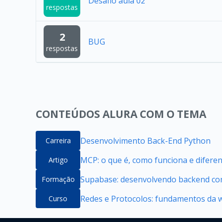
Desafio aula 02
respostas
2
BUG
respostas
CONTEÚDOS ALURA COM O TEMA
Desenvolvimento Back-End Python
Carreira
MCP: o que é, como funciona e difere
Artigo
Supabase: desenvolvendo backend com
Formação
Redes e Protocolos: fundamentos da 
Curso