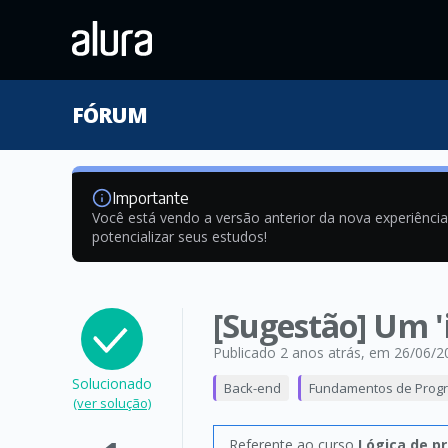
FÓRUM
Importante
Você está vendo a versão anterior da nova experiênci
potencializar seus estudos!
[Sugestão] Um 'i
Publicado 2 anos atrás
, em 26/06/2
Solucionado
Back-end
Fundamentos de Prog
(ver solução)
Referente ao curso
Lógica de p