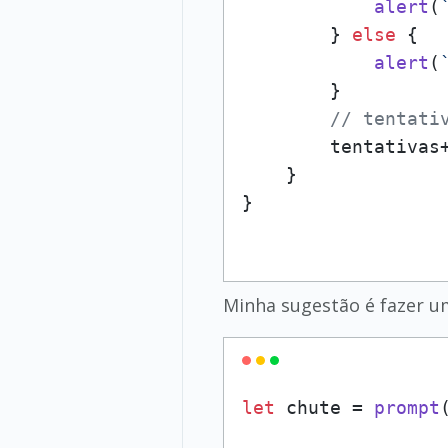
alert
(
        } 
else
 {

alert
(
        }

// tentati
        tentativas+
    }

Minha sugestão é fazer um
let
 chute = 
prompt