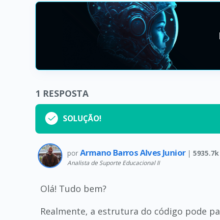
1
RESPOSTA
SOLUÇÃO!
Armano Barros Alves Junior
por
|
5935.7k
Analista de Suporte Educacional II
Olá! Tudo bem?
Realmente, a estrutura do código pode p