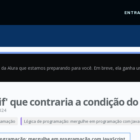
ENTR
a da Alura que estamos preparando para você. Em breve, ela ganha 
f' que contraria a condição do 
024
ramação
Lógica de programação: mergulhe em programação com JavaS
rogramação: mergulhe em programação com JavaScript