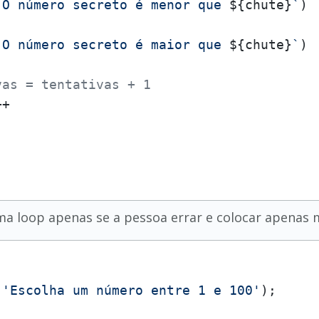
`O número secreto é menor que 
${chute}
`
)

`O número secreto é maior que 
${chute}
`
)

vas = tentativas + 1
+

a loop apenas se a pessoa errar e colocar apenas 
(
'Escolha um número entre 1 e 100'
);
