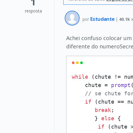
1
resposta
Estudante
por
|
40.1k
x
Achei confuso colocar um 
diferente do numeroSecre
while
 (chute != num
    chute = 
prompt
// se chute fo
if
 (chute == nu
break
;

       } 
else
 {

if
 (chute >