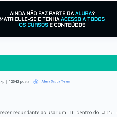
AINDA NÃO FAZ PARTE DA
ALURA
?
MATRICULE-SE E TENHA
ACESSO A TODOS
OS CURSOS
E CONTEÚDOS
xp |
12542
posts
Alura Scuba Team
arecer redundante ao usar um
dentro do
if
while