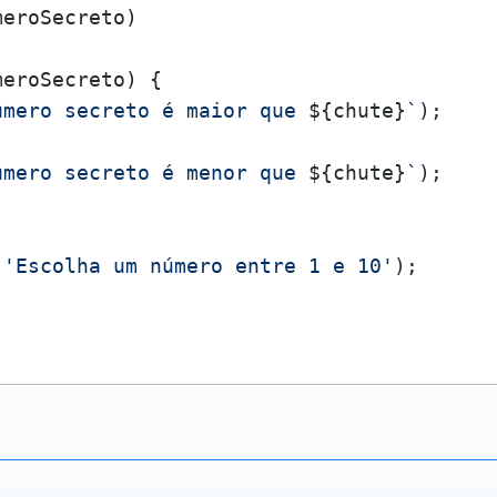
eroSecreto)

eroSecreto) {

úmero secreto é maior que 
${chute}
`
);

úmero secreto é menor que 
${chute}
`
);

(
'Escolha um número entre 1 e 10'
);
