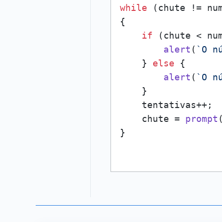
while
 (chute != num
{

if
 (chute < num
alert
(
`O n
    } 
else
 {

alert
(
`O n
    }

    tentativas++;

    chute = 
prompt