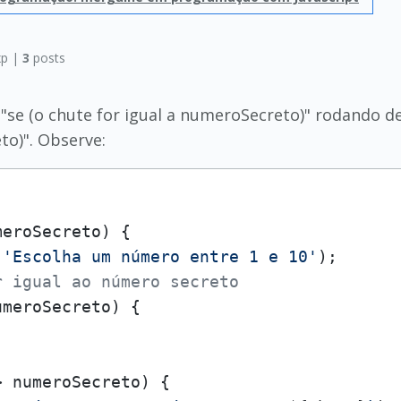
p |
3
posts
"se (o chute for igual a numeroSecreto)" rodando d
to)". Observe:
eroSecreto) {

(
'Escolha um número entre 1 e 10'
);

r igual ao número secreto
meroSecreto) {

 numeroSecreto) {
