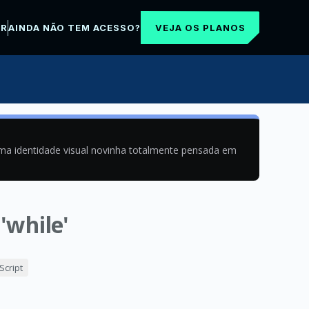
VEJA OS PLANOS
AR
AINDA NÃO TEM ACESSO?
uma identidade visual novinha totalmente pensada em
'while'
cript