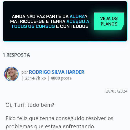
AINDA NÃO FAZ PARTE DA
ALURA
?
VEJA OS
MATRICULE-SE E TENHA
ACESSO A
PLANOS
TODOS OS CURSOS
E CONTEÚDOS
1
RESPOSTA
RODRIGO SILVA HARDER
por
|
2314.7k
xp |
4888
posts
28/03/2024
Oi, Turi, tudo bem?
Fico feliz que tenha conseguido resolver os
problemas que estava enfrentando.