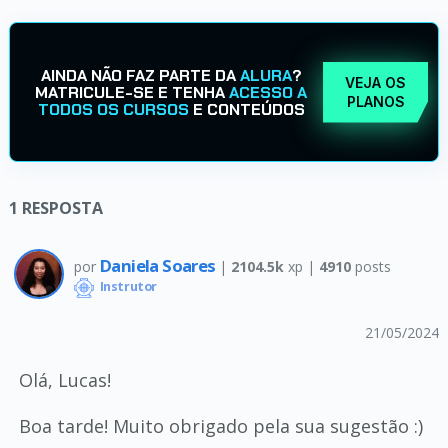
AINDA NÃO FAZ PARTE DA
ALURA
?
VEJA OS
MATRICULE-SE E TENHA
ACESSO A
PLANOS
TODOS OS CURSOS
E CONTEÚDOS
1
RESPOSTA
Daniela Soares
por
|
2104.5k
xp |
4910
posts
Instrutor
21/05/2024
Olá, Lucas!
Boa tarde! Muito obrigado pela sua sugestão :)