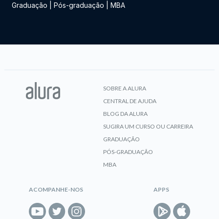
Graduação
|
Pós-graduação
|
MBA
SOBRE A ALURA
CENTRAL DE AJUDA
BLOG DA ALURA
SUGIRA UM CURSO OU CARREIRA
GRADUAÇÃO
PÓS-GRADUAÇÃO
MBA
ACOMPANHE-NOS
APPS