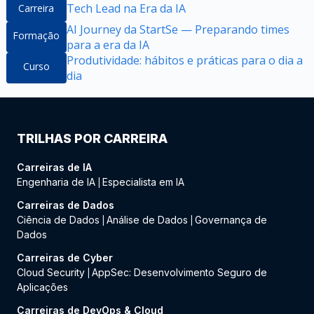
Tech Lead na Era da IA
Carreira
AI Journey da StartSe — Preparando times
Formação
para a era da IA
Produtividade: hábitos e práticas para o dia a
Curso
dia
TRILHAS POR CARREIRA
Carreiras de IA
Engenharia de IA
Especialista em IA
|
Carreiras de Dados
Ciência de Dados
Análise de Dados
Governança de
|
|
Dados
Carreiras de Cyber
Cloud Security
AppSec: Desenvolvimento Seguro de
|
Aplicações
Carreiras de DevOps & Cloud