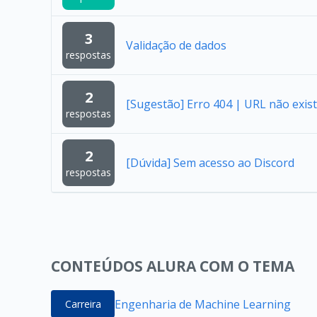
3
Validação de dados
respostas
2
[Sugestão] Erro 404 | URL não exist
respostas
2
[Dúvida] Sem acesso ao Discord
respostas
CONTEÚDOS ALURA COM O TEMA
Engenharia de Machine Learning
Carreira