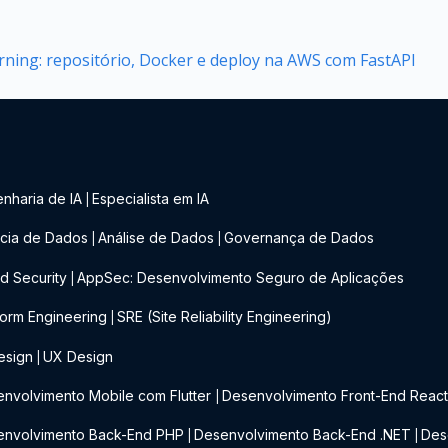
rning: repositório, Docker e deploy na AWS com FastAPI
nharia de IA
Especialista em IA
|
cia de Dados
Análise de Dados
Governança de Dados
|
|
d Security
AppSec: Desenvolvimento Seguro de Aplicações
|
form Engineering
SRE (Site Reliability Engineering)
|
esign
UX Design
|
nvolvimento Mobile com Flutter
Desenvolvimento Front-End Reac
|
envolvimento Back-End PHP
Desenvolvimento Back-End .NET
Des
|
|