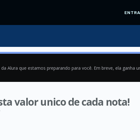
ENTR
a da Alura que estamos preparando para você. Em breve, ela ganha 
ta valor unico de cada nota!
4