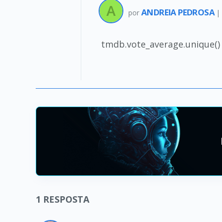
ANDREIA PEDROSA
por
tmdb.vote_average.unique()
1
RESPOSTA