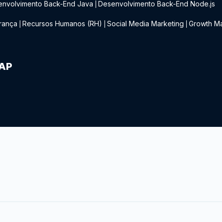
envolvimento Back-End Java
Desenvolvimento Back-End Node.js
|
rança
Recursos Humanos (RH)
Social Media Marketing
Growth Ma
|
|
|
IAP