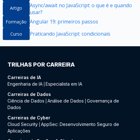
Async/await no JavaScript: o que é e quando
Artigo
usar?
Angular 19: primeiros passos
Formação
Praticando JavaScript: condicionais
Curso
TRILHAS POR CARREIRA
Carreiras de IA
Engenharia de IA
Especialista em IA
|
Carreiras de Dados
Ciência de Dados
Análise de Dados
Governança de
|
|
Dados
Carreiras de Cyber
Cloud Security
AppSec: Desenvolvimento Seguro de
|
Aplicações