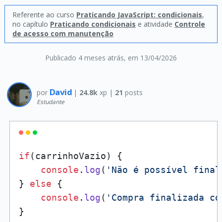
Referente ao curso
Praticando JavaScript: condicionais
,
no capítulo
Praticando condicionais
e atividade
Controle
de acesso com manutenção
Publicado 4 meses atrás
, em 13/04/2026
David
por
|
24.8k
xp |
21
posts
Estudante
if
(carrinhoVazio) {

console
.
log
(
'Não é possível final
} 
else
 {

console
.
log
(
'Compra finalizada co