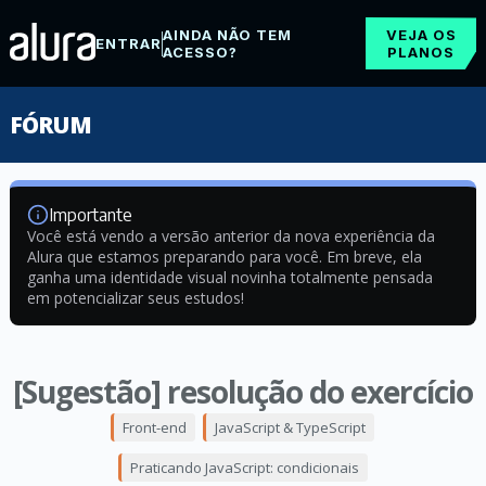
AINDA NÃO TEM
VEJA OS
ENTRAR
ACESSO?
PLANOS
FÓRUM
Importante
Você está vendo a versão anterior da nova experiência da
Alura que estamos preparando para você. Em breve, ela
ganha uma identidade visual novinha totalmente pensada
em potencializar seus estudos!
[Sugestão] resolução do exercício
Front-end
JavaScript & TypeScript
Praticando JavaScript: condicionais