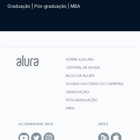
Graduação
|
Pós-graduação
|
MBA
SOBRE A ALURA
CENTRAL DE AJUDA
BLOG DA ALURA
SUGIRA UM CURSO OU CARREIRA
GRADUAÇÃO
PÓS-GRADUAÇÃO
MBA
ACOMPANHE-NOS
APPS