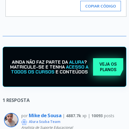
COPIAR CÓDIGO
AINDA NÃO FAZ PARTE DA
ALURA
?
VEJA OS
MATRICULE-SE E TENHA
ACESSO A
PLANOS
TODOS OS CURSOS
E CONTEÚDOS
1
RESPOSTA
Mike de Sousa
por
|
4887.7k
xp |
10093
posts
Alura Scuba Team
Analista de Suporte Educacional