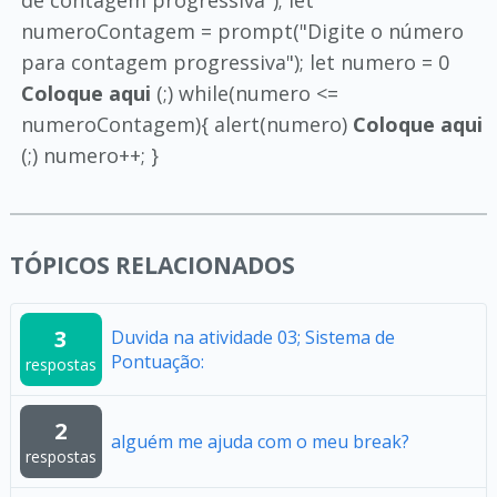
de contagem progressiva"); let
numeroContagem = prompt("Digite o número
para contagem progressiva"); let numero = 0
Coloque aqui
(;) while(numero <=
numeroContagem){ alert(numero)
Coloque aqui
(;) numero++; }
TÓPICOS RELACIONADOS
3
Duvida na atividade 03; Sistema de
Pontuação:
respostas
2
alguém me ajuda com o meu break?
respostas