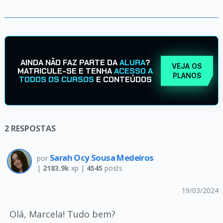
AINDA NÃO FAZ PARTE DA
ALURA
?
VEJA OS
MATRICULE-SE E TENHA
ACESSO A
PLANOS
TODOS OS CURSOS
E CONTEÚDOS
2
RESPOSTAS
Sarah Ocy Sousa Medeiros
por
|
2183.9k
xp |
4545
posts
19/03/2024
Olá, Marcela! Tudo bem?