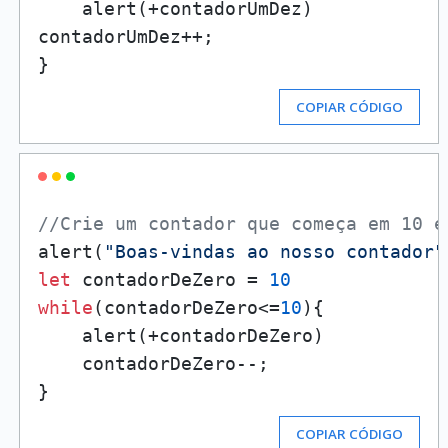
    alert(+contadorUmDez)

contadorUmDez++;

COPIAR CÓDIGO
//Crie um contador que começa em 10 e
alert(
"Boas-vindas ao nosso contador"
let
 contadorDeZero = 
10
while
(contadorDeZero<=
10
){

    alert(+contadorDeZero)

    contadorDeZero--;

COPIAR CÓDIGO