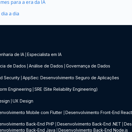
mes para a era da IA
dia a dia
nharia de IA
Especialista em IA
|
cia de Dados
Análise de Dados
Governança de Dados
|
|
d Security
AppSec: Desenvolvimento Seguro de Aplicações
|
form Engineering
SRE (Site Reliability Engineering)
|
esign
UX Design
|
nvolvimento Mobile com Flutter
Desenvolvimento Front-End Reac
|
envolvimento Back-End PHP
Desenvolvimento Back-End .NET
Des
|
|
envolvimento Back-End Java
Desenvolvimento Back-End Node.js
|