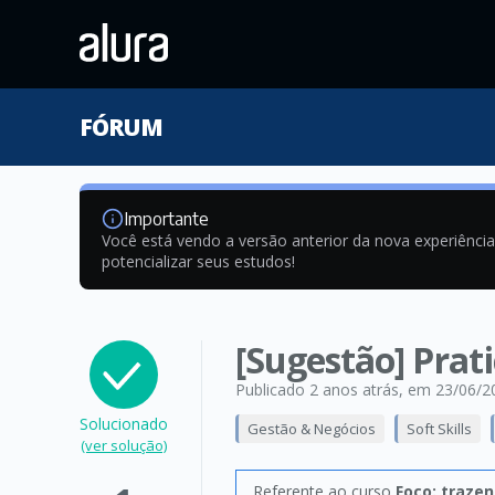
FÓRUM
Importante
Você está vendo a versão anterior da nova experiênci
potencializar seus estudos!
[Sugestão] Prat
Publicado 2 anos atrás
, em 23/06/2
Solucionado
Gestão & Negócios
Soft Skills
(ver solução)
Referente ao curso
Foco: trazen