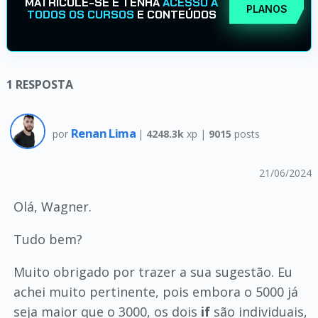
MATRICULE-SE E TENHA
ACESSO A
PLANOS
TODOS OS CURSOS
E CONTEÚDOS
1
RESPOSTA
Renan Lima
por
|
4248.3k
xp |
9015
posts
21/06/2024
Olá, Wagner.
Tudo bem?
Muito obrigado por trazer a sua sugestão. Eu
achei muito pertinente, pois embora o 5000 já
seja maior que o 3000, os dois
if
são individuais,