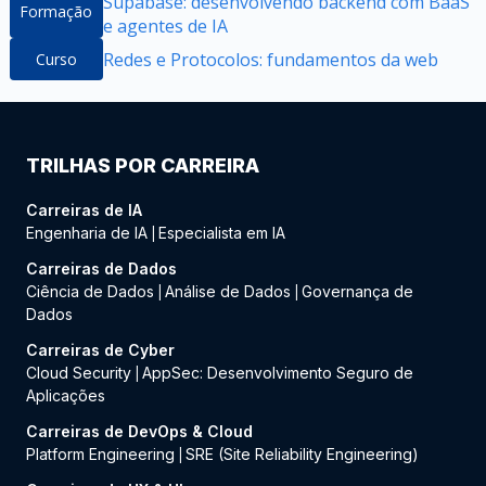
Supabase: desenvolvendo backend com BaaS
Formação
e agentes de IA
Redes e Protocolos: fundamentos da web
Curso
TRILHAS POR CARREIRA
Carreiras de IA
Engenharia de IA
Especialista em IA
|
Carreiras de Dados
Ciência de Dados
Análise de Dados
Governança de
|
|
Dados
Carreiras de Cyber
Cloud Security
AppSec: Desenvolvimento Seguro de
|
Aplicações
Carreiras de DevOps & Cloud
Platform Engineering
SRE (Site Reliability Engineering)
|