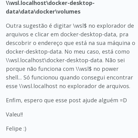
\\wsl.localhost\docker-desktop-
data\data\docker\volumes
Outra sugestão é digitar \wsl$ no explorador de
arquivos e clicar em docker-desktop-data, pra
descobrir o endereço que está na sua máquina o
docker-desktop-data. No meu caso, está como
\\wsl.localhost\docker-desktop-data. Não sei
porque não funciona com \\wsl$ no power
shell... Só funcionou quando consegui encontrar
esse \\wsl.localhost no explorador de arquivos.
Enfim, espero que esse post ajude alguém =D
Valeu!!
Felipe :)