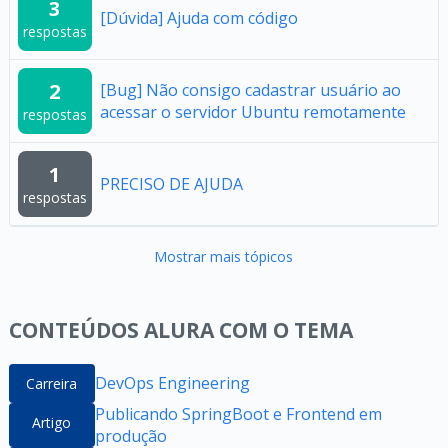
3
[Dúvida] Ajuda com código
respostas
2
[Bug] Não consigo cadastrar usuário ao
acessar o servidor Ubuntu remotamente
respostas
1
PRECISO DE AJUDA
respostas
Mostrar mais tópicos
CONTEÚDOS ALURA COM O TEMA
DevOps Engineering
Carreira
Publicando SpringBoot e Frontend em
Artigo
produção