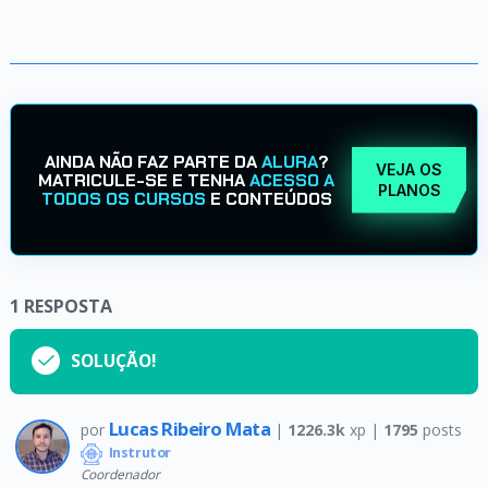
AINDA NÃO FAZ PARTE DA
ALURA
?
VEJA OS
MATRICULE-SE E TENHA
ACESSO A
PLANOS
TODOS OS CURSOS
E CONTEÚDOS
1
RESPOSTA
SOLUÇÃO!
Lucas Ribeiro Mata
por
|
1226.3k
xp |
1795
posts
Instrutor
Coordenador