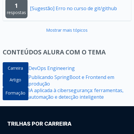
1
[Sugestão] Erro no curso de git/github
respostas
Mostrar mais tópicos
CONTEÚDOS ALURA COM O TEMA
DevOps Engineering
Carreira
Publicando SpringBoot e Frontend em
Artigo
produção
IA aplicada à cibersegurança: ferramentas,
Formação
automação e detecção inteligente
TRILHAS POR CARREIRA