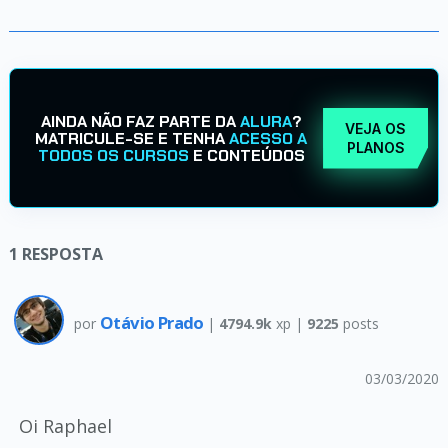
AINDA NÃO FAZ PARTE DA
ALURA
?
VEJA OS
MATRICULE-SE E TENHA
ACESSO A
PLANOS
TODOS OS CURSOS
E CONTEÚDOS
1
RESPOSTA
Otávio Prado
por
|
4794.9k
xp |
9225
posts
03/03/2020
Oi Raphael