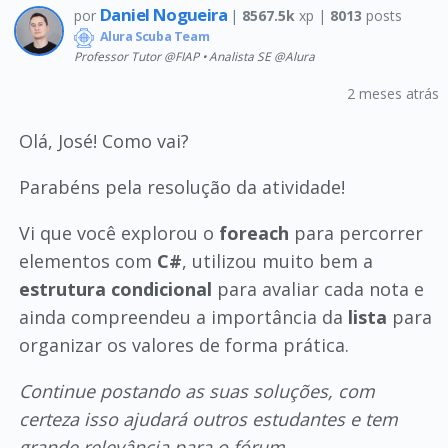
Daniel Nogueira
por
|
8567.5k
xp |
8013
posts
Alura Scuba Team
Professor Tutor @FIAP • Analista SE @Alura
2 meses atrás
Olá, José! Como vai?
Parabéns pela resolução da atividade!
Vi que você explorou o
foreach
para percorrer
elementos com
C#
, utilizou muito bem a
estrutura condicional
para avaliar cada nota e
ainda compreendeu a importância da
lista
para
organizar os valores de forma prática.
Continue postando as suas soluções, com
certeza isso ajudará outros estudantes e tem
grande relevância para o fórum.