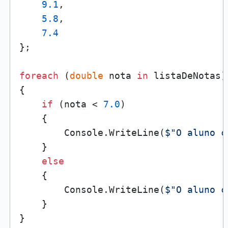
9.1
,

5.8
,

7.4
};

foreach
 (
double
 nota 
in
 listaDeNotas)

{

if
 (nota < 
7.0
)

    {

        Console.WriteLine(
$"O aluno c
    }

else
    {

        Console.WriteLine(
$"O aluno c
    }
