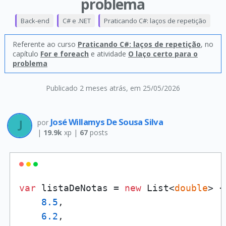
problema
Back-end
C# e .NET
Praticando C#: laços de repetição
Referente ao curso
Praticando C#: laços de repetição
, no
capítulo
For e foreach
e atividade
O laço certo para o
problema
Publicado 2 meses atrás
, em 25/05/2026
José Willamys De Sousa Silva
por
|
19.9k
xp |
67
posts
var
 listaDeNotas = 
new
 List<
double
> {

8.5
,

6.2
,
