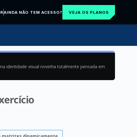
VEJA OS PLANOS
AR
AINDA NÃO TEM ACESSO?
uma identidade visual novinha totalmente pensada em
xercício
o matrizes dinamicamente