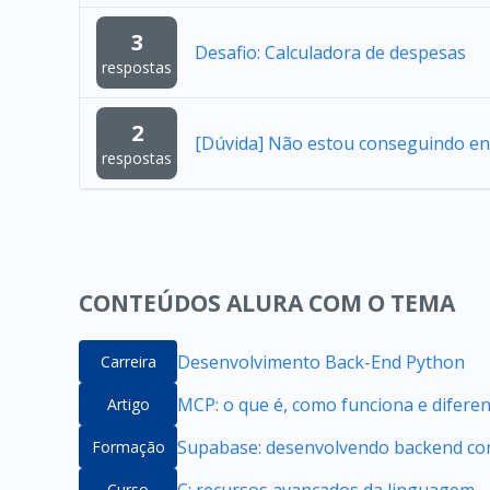
3
Desafio: Calculadora de despesas
respostas
2
[Dúvida] Não estou conseguindo en
respostas
CONTEÚDOS ALURA COM O TEMA
Desenvolvimento Back-End Python
Carreira
MCP: o que é, como funciona e difere
Artigo
Supabase: desenvolvendo backend com
Formação
C: recursos avançados da linguagem
Curso