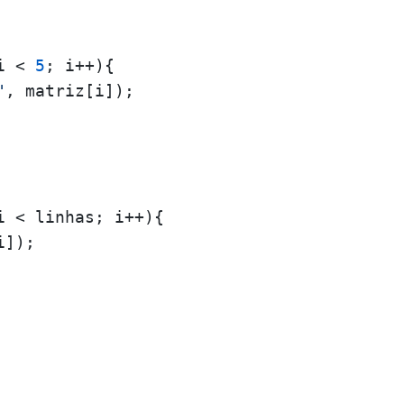
i < 
5
; i++){

"
, matriz[i]);

i < linhas; i++){

]);
