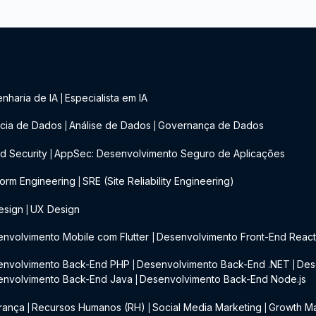
nharia de IA
Especialista em IA
|
cia de Dados
Análise de Dados
Governança de Dados
|
|
d Security
AppSec: Desenvolvimento Seguro de Aplicações
|
form Engineering
SRE (Site Reliability Engineering)
|
esign
UX Design
|
nvolvimento Mobile com Flutter
Desenvolvimento Front-End Reac
|
envolvimento Back-End PHP
Desenvolvimento Back-End .NET
Des
|
|
envolvimento Back-End Java
Desenvolvimento Back-End Node.js
|
rança
Recursos Humanos (RH)
Social Media Marketing
Growth Ma
|
|
|