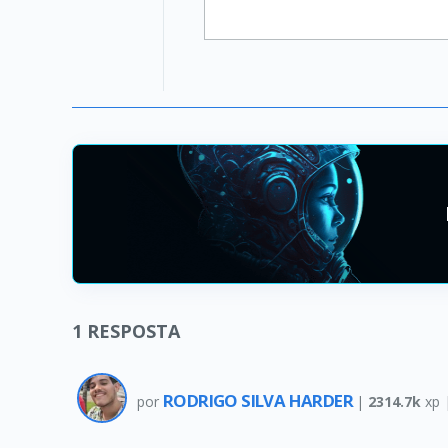
1
RESPOSTA
RODRIGO SILVA HARDER
por
|
2314.7k
xp 