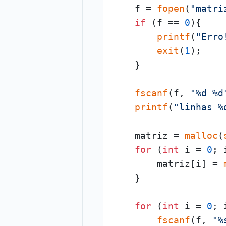
    f = 
fopen
(
"matri
if
 (f == 
0
){

printf
(
"Erro
exit
(
1
);

    }

fscanf
(f, 
"%d %d
printf
(
"linhas %
    matriz = 
malloc
(
for
 (
int
 i = 
0
; 
        matriz[i] = 
    }

for
 (
int
 i = 
0
; 
fscanf
(f, 
"%