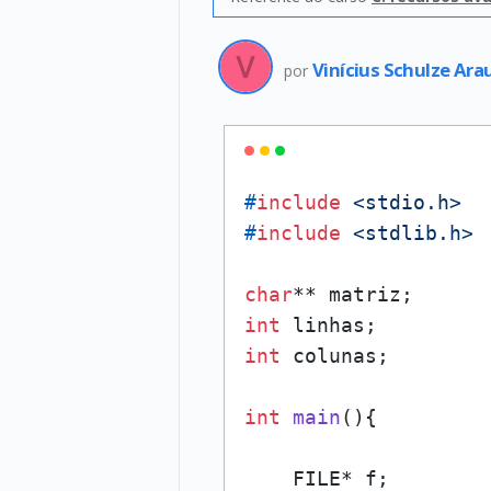
Vinícius Schulze Ara
por
#
include
<stdio.h>
#
include
<stdlib.h>
char
int
int
 colunas;

int
main
()
{

    FILE* f;
