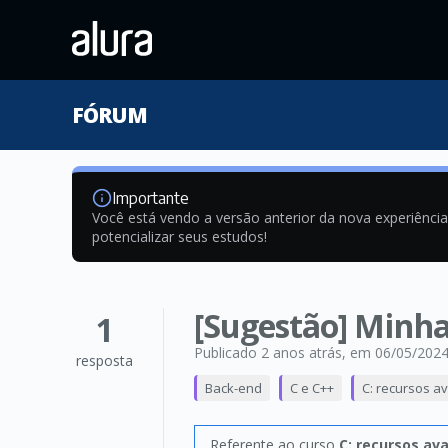
FÓRUM
Importante
Você está vendo a versão anterior da nova experiênci
potencializar seus estudos!
[Sugestão] Minha
1
Publicado 2 anos atrás
, em 06/05/202
resposta
Back-end
C e C++
C: recursos a
Referente ao curso
C: recursos a