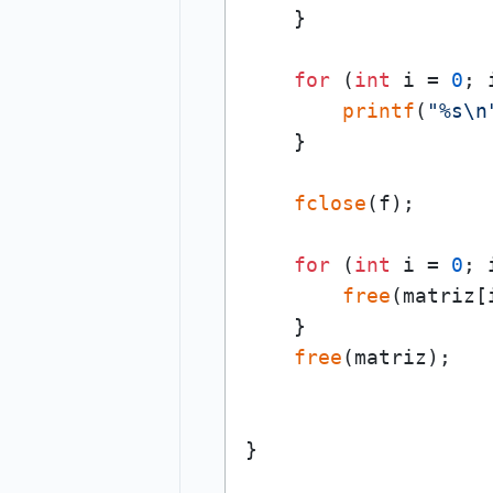
    }

for
 (
int
 i = 
0
; 
printf
(
"%s\n
    }

fclose
(f);

for
 (
int
 i = 
0
; 
free
(matriz[i
    }

free
(matriz);
