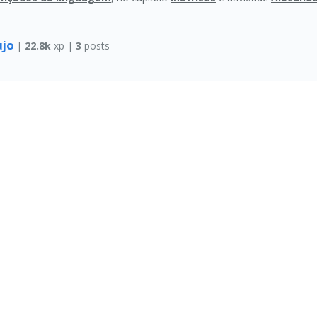
ujo
|
22.8k
xp |
3
posts