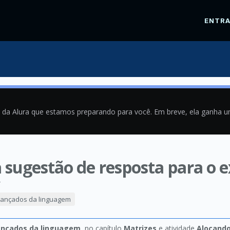
ENTR
a da Alura que estamos preparando para você. Em breve, ela ganha 
 sugestão de resposta para o e
4
vançados da linguagem
vançados da linguagem
, no capítulo
Matrizes
e atividade
Alocand