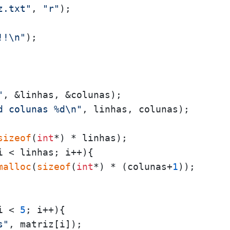
z.txt"
, 
"r"
);

!!\n"
);

"
, &linhas, &colunas);

d colunas %d\n"
, linhas, colunas);

sizeof
(
int
*) * linhas);

i < linhas; i++){

malloc
(
sizeof
(
int
*) * (colunas+
1
));

i < 
5
; i++){

s"
, matriz[i]);
