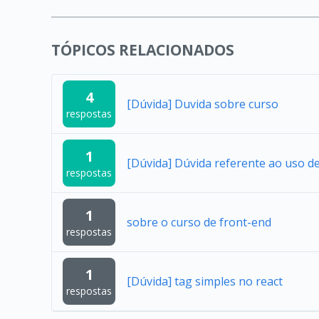
TÓPICOS RELACIONADOS
4
[Dúvida] Duvida sobre curso
respostas
1
[Dúvida] Dúvida referente ao uso 
respostas
1
sobre o curso de front-end
respostas
1
[Dúvida] tag simples no react
respostas