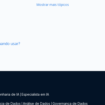
Mostrar mais tópicos
quando usar?
nharia de IA
Especialista em IA
|
cia de Dados
Análise de Dados
Governança de Dados
|
|