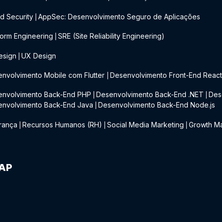
d Security
AppSec: Desenvolvimento Seguro de Aplicações
|
form Engineering
SRE (Site Reliability Engineering)
|
esign
UX Design
|
nvolvimento Mobile com Flutter
Desenvolvimento Front-End Reac
|
envolvimento Back-End PHP
Desenvolvimento Back-End .NET
Des
|
|
envolvimento Back-End Java
Desenvolvimento Back-End Node.js
|
rança
Recursos Humanos (RH)
Social Media Marketing
Growth Ma
|
|
|
IAP