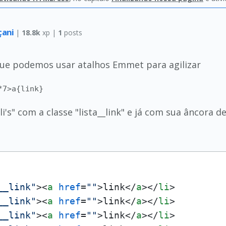
çani
|
18.8k
xp |
1
posts
i que podemos usar atalhos Emmet para agilizar
*7>a{link}
i's" com a classe "lista__link" e já com sua âncora d
__link"
>
<
a
href
=
""
>
link
</
a
>
</
li
>
__link"
>
<
a
href
=
""
>
link
</
a
>
</
li
>
__link"
>
<
a
href
=
""
>
link
</
a
>
</
li
>