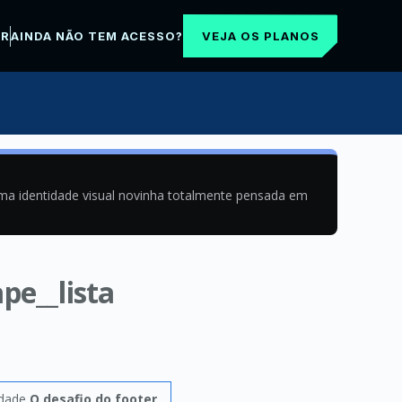
VEJA OS PLANOS
AR
AINDA NÃO TEM ACESSO?
uma identidade visual novinha totalmente pensada em
pe__lista
idade
O desafio do footer