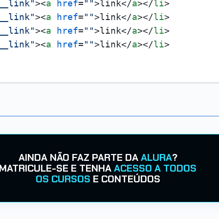
__link"
>
<
a
href
=
""
>
link
</
a
>
</
li
>
__link"
>
<
a
href
=
""
>
link
</
a
>
</
li
>
__link"
>
<
a
href
=
""
>
link
</
a
>
</
li
>
__link"
>
<
a
href
=
""
>
link
</
a
>
</
li
>
AINDA NÃO FAZ PARTE DA
ALURA
?
MATRICULE-SE E TENHA
ACESSO A TODOS
OS CURSOS
E CONTEÚDOS