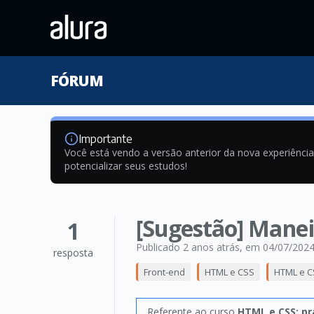
FÓRUM
Importante
Você está vendo a versão anterior da nova experiênci
potencializar seus estudos!
[Sugestão] Maneir
1
Publicado 2 anos atrás
, em 04/07/202
resposta
Front-end
HTML e CSS
HTML e C
Referente ao curso
HTML e CSS: p