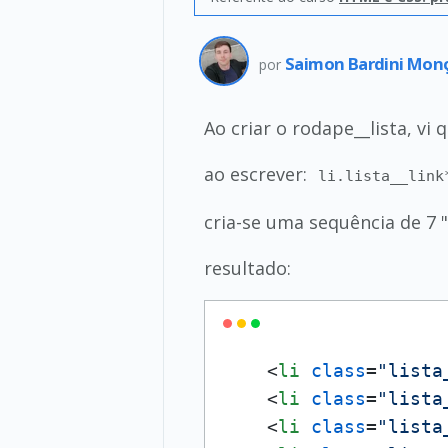
Saimon Bardini Mon
por
Ao criar o rodape__lista, v
ao escrever:
li.lista__link
cria-se uma sequência de 7 "l
resultado:
<
li
class
=
"lista
<
li
class
=
"lista
<
li
class
=
"lista