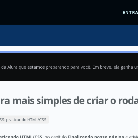
ENTR
a da Alura que estamos preparando para você. Em breve, ela ganha 
a mais simples de criar o roda
4
SS: praticando HTML/CSS
raticando HTML/CSS
, no capítulo
Finalizando nossa página
e ativ