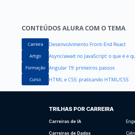
CONTEÚDOS ALURA COM O TEMA
Desenvolvimento Front-End React
Carreira
Async/await no JavaScript: o que é e 
Artigo
Angular 19: primeiros passos
Formação
HTML e CSS: praticando HTML/CSS
Curso
TRILHAS POR CARREIRA
Carreiras de IA
Enge
Carreiras de Dados
Ciên