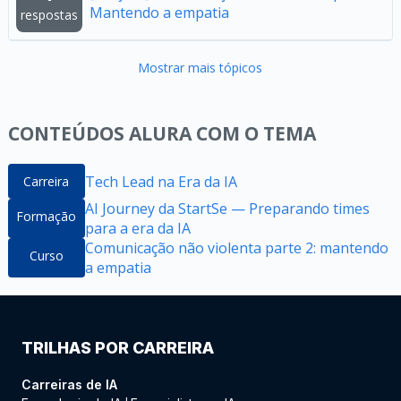
Mantendo a empatia
respostas
Mostrar mais tópicos
CONTEÚDOS ALURA COM O TEMA
Tech Lead na Era da IA
Carreira
AI Journey da StartSe — Preparando times
Formação
para a era da IA
Comunicação não violenta parte 2: mantendo
Curso
a empatia
TRILHAS POR CARREIRA
Carreiras de IA