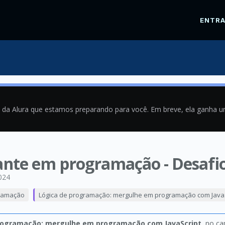
ENTR
a da Alura que estamos preparando para você. Em breve, ela ganha 
iante em programação - Desafio 
024
ramação
Lógica de programação: mergulhe em programação com JavaS
rogramação: mergulhe em programação com JavaScript
, no ca