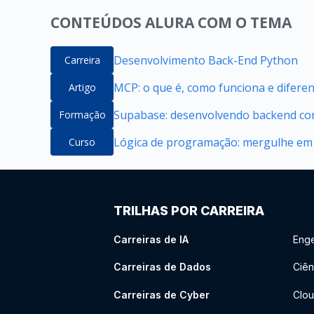
CONTEÚDOS ALURA COM O TEMA
Desenvolvimento Back-End Python
Carreira
MCP: o que é, como funciona e difere
Artigo
Supabase: desenvolvendo backend com
Formação
Lógica de programação: mergulhe em
Curso
TRILHAS POR CARREIRA
Carreiras de IA
Enge
Carreiras de Dados
Ciên
Carreiras de Cyber
Clou