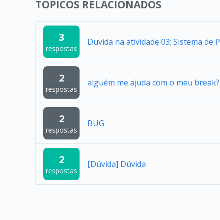
TÓPICOS RELACIONADOS
3
Duvida na atividade 03; Sistema de 
respostas
2
alguém me ajuda com o meu break?
respostas
2
BUG
respostas
2
[Dúvida] Dúvida
respostas