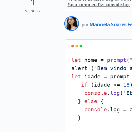
1
Faça como eu fiz: console.log
resposta
Manoela Soares F
por
let
 nome = 
prompt
(
alert (
"Bem vindo 
let
 idade = prompt
if
 (idade >= 
18
console
.
log
(
'E
  } 
else
 {

console
.
log
 = 