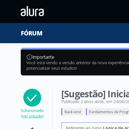
FÓRUM
Importante
Você está vendo a versão anterior da nova experiênci
potencializar seus estudos!
[Sugestão] Inic
Publicado 2 anos atrás
, em 24/06/2
Solucionado
Back-end
Fundamentos de Prog
(ver solução)
Referente ao curso
Lógica de p