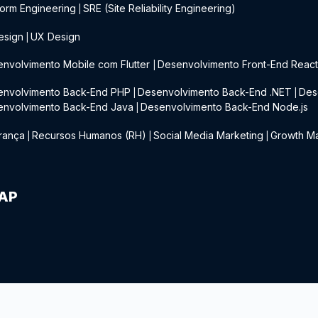
form Engineering
SRE (Site Reliability Engineering)
|
esign
UX Design
|
nvolvimento Mobile com Flutter
Desenvolvimento Front-End Reac
|
envolvimento Back-End PHP
Desenvolvimento Back-End .NET
Des
|
|
envolvimento Back-End Java
Desenvolvimento Back-End Node.js
|
rança
Recursos Humanos (RH)
Social Media Marketing
Growth Ma
|
|
|
IAP