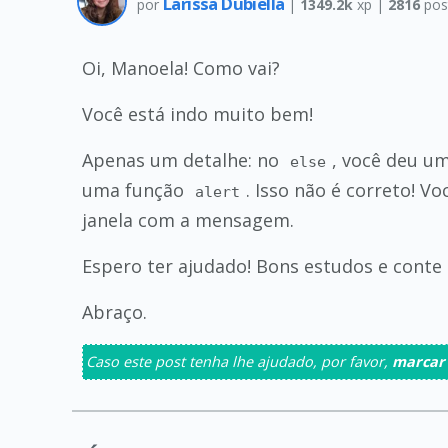
Larissa Dubiella
por
|
1349.2k
xp |
2816
pos
Oi, Manoela! Como vai?
Você está indo muito bem!
Apenas um detalhe: no
, você deu u
else
uma função
. Isso não é correto! V
alert
janela com a mensagem.
Espero ter ajudado! Bons estudos e conte 
Abraço.
Caso este post tenha lhe ajudado, por favor,
marcar