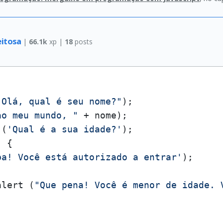
eitosa
|
66.1k
xp |
18
posts
"Olá, qual é seu nome?"
);

ao meu mundo, "
 (
'Qual é a sua idade?'
);

) {

ba! Você está autorizado a entrar'
);

alert (
"Que pena! Você é menor de idade. 