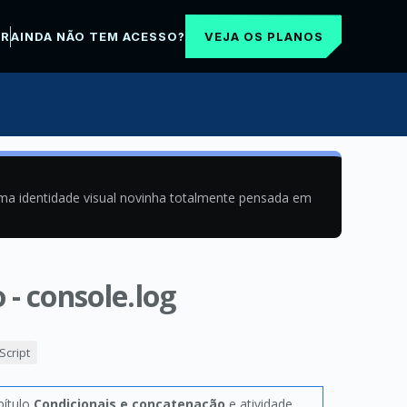
VEJA OS PLANOS
AR
AINDA NÃO TEM ACESSO?
uma identidade visual novinha totalmente pensada em
- console.log
cript
pítulo
Condicionais e concatenação
e atividade