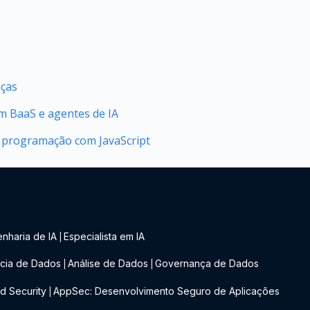
nças
 BaaS e agentes de IA
 programação com JavaScript
nharia de IA
Especialista em IA
|
cia de Dados
Análise de Dados
Governança de Dados
|
|
d Security
AppSec: Desenvolvimento Seguro de Aplicações
|