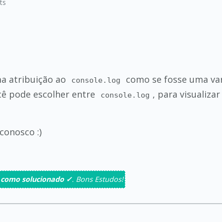
ts
ma atribuição ao
como se fosse uma vari
console.log
ocê pode escolher entre
, para visualiza
console.log
conosco :)
 como solucionado ✓
. Bons Estudos!