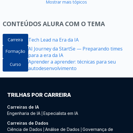
Mostrar mais tópicos
CONTEÚDOS ALURA COM O TEMA
Tech Lead na Era da IA
Carreira
AI Journey da StartSe — Preparando times
Formação
para a era da IA
Aprender a aprender: técnicas para seu
Curso
autodesenvolvimento
TRILHAS POR CARREIRA
Carreiras de IA
Engenharia de IA
Especialista em IA
|
Carreiras de Dados
Ciência de Dados
Análise de Dados
Governança de
|
|