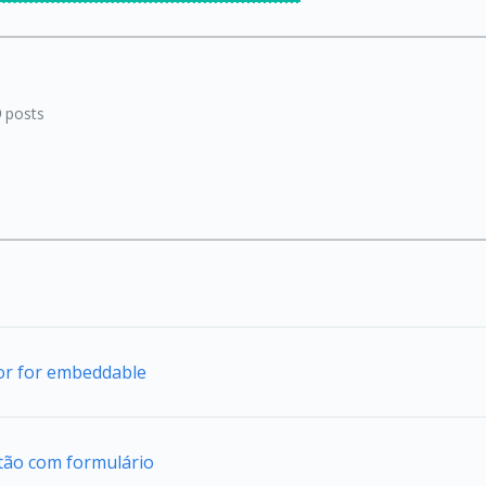
9
posts
tor for embeddable
tão com formulário