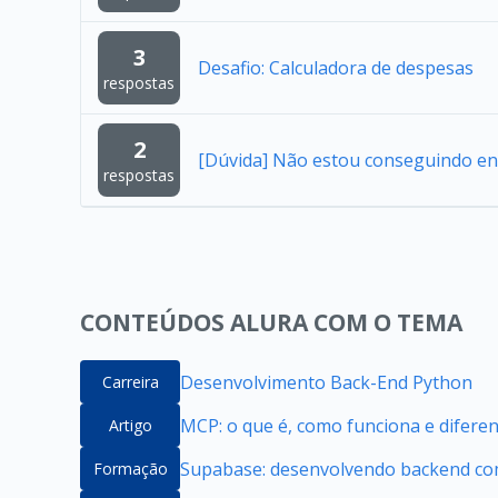
3
Desafio: Calculadora de despesas
respostas
2
[Dúvida] Não estou conseguindo en
respostas
CONTEÚDOS ALURA COM O TEMA
Desenvolvimento Back-End Python
Carreira
MCP: o que é, como funciona e difere
Artigo
Supabase: desenvolvendo backend com
Formação