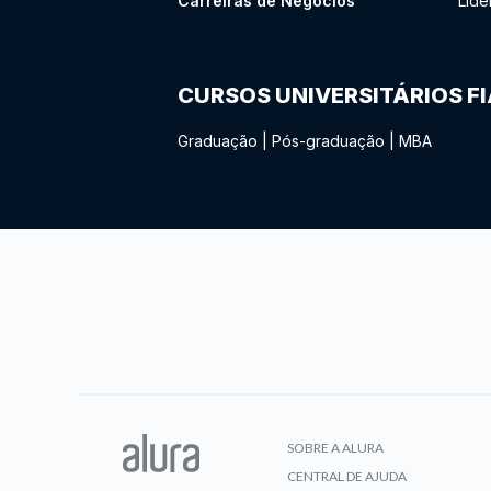
Carreiras de Negócios
Lide
CURSOS UNIVERSITÁRIOS F
Graduação
|
Pós-graduação
|
MBA
SOBRE A ALURA
CENTRAL DE AJUDA