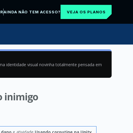
VEJA OS PLANOS
AR
AINDA NÃO TEM ACESSO?
uma identidade visual novinha totalmente pensada em
o inimigo
 dano
e atividade
Usando coroutine na Unity