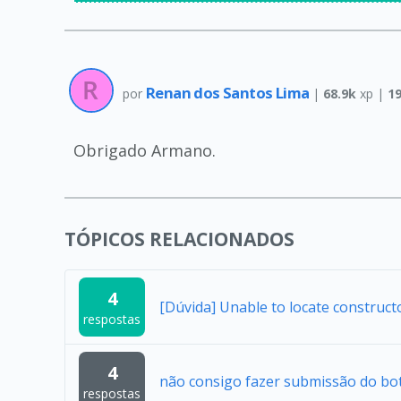
Renan dos Santos Lima
por
|
68.9k
xp |
1
Obrigado Armano.
TÓPICOS RELACIONADOS
4
[Dúvida] Unable to locate construc
respostas
4
não consigo fazer submissão do bo
respostas