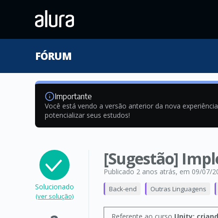
FÓRUM
Importante
Você está vendo a versão anterior da nova experiênci
potencializar seus estudos!
[Sugestão] Imp
Publicado 2 anos atrás
, em 09/07/2
Solucionado
Back-end
Outras Linguagens
(ver solução)
Referente ao curso
Unity: cria