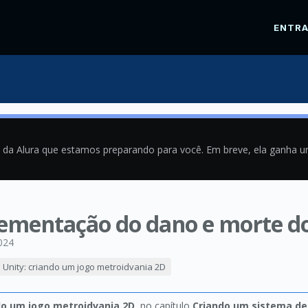
ENTR
a da Alura que estamos preparando para você. Em breve, ela ganha 
lementação do dano e morte d
024
Unity: criando um jogo metroidvania 2D
ndo um jogo metroidvania 2D
, no capítulo
Criando um sistema de