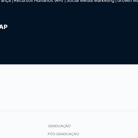
rança
Recursos Humanos (RH)
Social Media Marketing
Growth Ma
|
|
|
IAP
GRADUAÇÃO
PÓS-GRADUAÇÃO