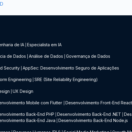
2D
nharia de IA
Especialista em IA
|
cia de Dados
Análise de Dados
Governança de Dados
|
|
d Security
AppSec: Desenvolvimento Seguro de Aplicações
|
form Engineering
SRE (Site Reliability Engineering)
|
esign
UX Design
|
nvolvimento Mobile com Flutter
Desenvolvimento Front-End Reac
|
envolvimento Back-End PHP
Desenvolvimento Back-End .NET
Des
|
|
envolvimento Back-End Java
Desenvolvimento Back-End Node.js
|